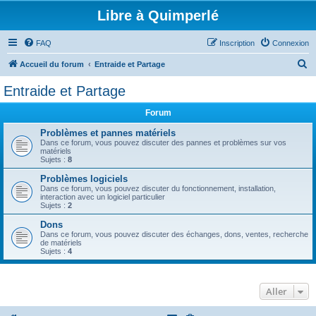
Libre à Quimperlé
FAQ
Inscription
Connexion
R
Accueil du forum
Entraide et Partage
e
Entraide et Partage
c
Forum
h
e
Problèmes et pannes matériels
Dans ce forum, vous pouvez discuter des pannes et problèmes sur vos
r
matériels
Sujets :
8
c
Problèmes logiciels
h
Dans ce forum, vous pouvez discuter du fonctionnement, installation,
interaction avec un logiciel particulier
e
Sujets :
2
r
Dons
Dans ce forum, vous pouvez discuter des échanges, dons, ventes, recherche
de matériels
Sujets :
4
Aller