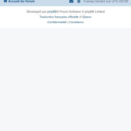
Accueil du forum
Fuseau horaire sur
UTC+02:00
Développé par
phpBB
® Forum Software © phpBB Limited
Traduction française officielle
©
Qiaeru
Confidentialité
|
Conditions