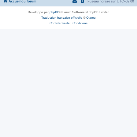
Accueil du forum
Fuseau horaire sur
UTC+02:00
Développé par
phpBB
® Forum Software © phpBB Limited
Traduction française officielle
©
Qiaeru
Confidentialité
|
Conditions