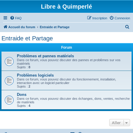
Libre à Quimperlé
FAQ
Inscription
Connexion
R
Accueil du forum
Entraide et Partage
e
Entraide et Partage
c
Forum
h
e
Problèmes et pannes matériels
Dans ce forum, vous pouvez discuter des pannes et problèmes sur vos
r
matériels
Sujets :
8
c
Problèmes logiciels
h
Dans ce forum, vous pouvez discuter du fonctionnement, installation,
interaction avec un logiciel particulier
e
Sujets :
2
r
Dons
Dans ce forum, vous pouvez discuter des échanges, dons, ventes, recherche
de matériels
Sujets :
4
Aller