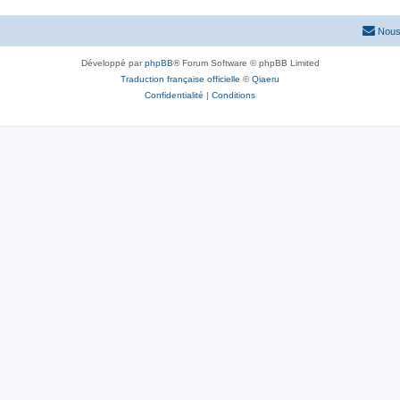
Nous
Développé par
phpBB
® Forum Software © phpBB Limited
Traduction française officielle
©
Qiaeru
Confidentialité
|
Conditions