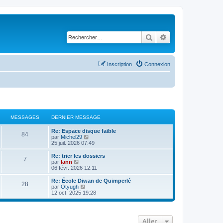
Rechercher
Recherche avancé
Inscription
Connexion
MESSAGES
DERNIER MESSAGE
Re: Espace disque faible
84
C
par
Michel29
o
25 juil. 2026 07:49
n
s
Re: trier les dossiers
7
u
C
par
lann
l
o
06 févr. 2026 12:11
t
n
e
s
Re: École Diwan de Quimperlé
28
r
u
C
par
Otyugh
l
l
o
12 oct. 2025 19:28
e
t
n
d
e
s
e
r
u
r
l
l
Aller
n
e
t