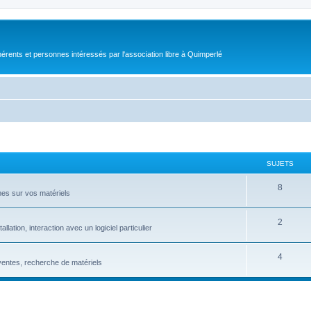
érents et personnes intéressés par l'association libre à Quimperlé
SUJETS
8
es sur vos matériels
2
ation, interaction avec un logiciel particulier
4
entes, recherche de matériels