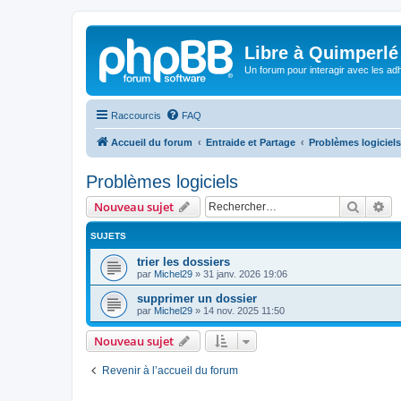
Libre à Quimperlé
Un forum pour interagir avec les adh
Raccourcis
FAQ
Accueil du forum
Entraide et Partage
Problèmes logiciels
Problèmes logiciels
Recher
Re
Nouveau sujet
SUJETS
trier les dossiers
par
Michel29
»
31 janv. 2026 19:06
supprimer un dossier
par
Michel29
»
14 nov. 2025 11:50
Nouveau sujet
Revenir à l’accueil du forum