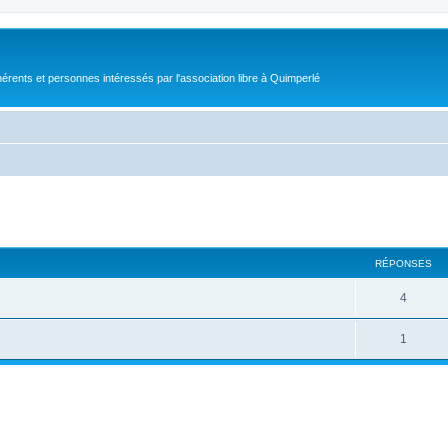
érents et personnes intéressés par l'association libre à Quimperlé
cher
cherche avancée
RÉPONSES
4
1