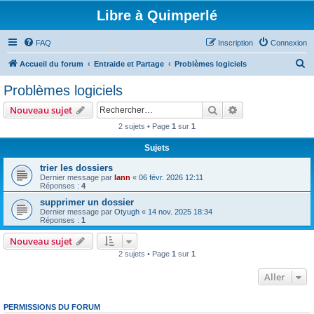
Libre à Quimperlé
FAQ
Inscription
Connexion
R
Accueil du forum
Entraide et Partage
Problèmes logiciels
e
Problèmes logiciels
c
Rechercher
Recherche avanc
Nouveau sujet
h
2 sujets • Page
1
sur
1
e
Sujets
r
c
trier les dossiers
Dernier message par
lann
«
06 févr. 2026 12:11
h
Réponses :
4
e
supprimer un dossier
Dernier message par
Otyugh
«
14 nov. 2025 18:34
r
Réponses :
1
Nouveau sujet
2 sujets • Page
1
sur
1
Aller
PERMISSIONS DU FORUM