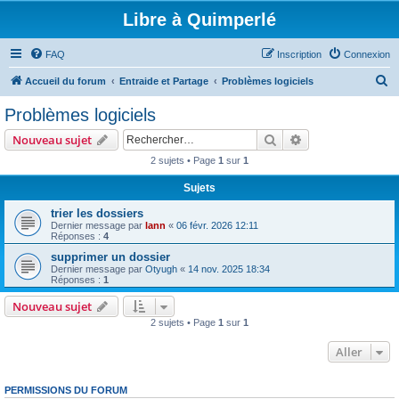
Libre à Quimperlé
FAQ
Inscription
Connexion
R
Accueil du forum
Entraide et Partage
Problèmes logiciels
e
Problèmes logiciels
c
Rechercher
Recherche avanc
Nouveau sujet
h
2 sujets • Page
1
sur
1
e
Sujets
r
c
trier les dossiers
Dernier message par
lann
«
06 févr. 2026 12:11
h
Réponses :
4
e
supprimer un dossier
Dernier message par
Otyugh
«
14 nov. 2025 18:34
r
Réponses :
1
Nouveau sujet
2 sujets • Page
1
sur
1
Aller
PERMISSIONS DU FORUM