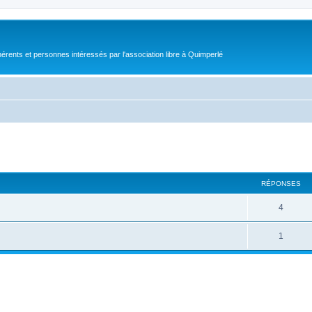
érents et personnes intéressés par l'association libre à Quimperlé
cher
cherche avancée
RÉPONSES
4
1