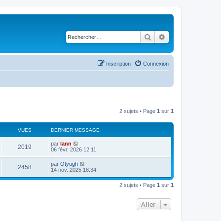
Rechercher
Recherche avancé
Inscription
Connexion
2 sujets • Page
1
sur
1
VUES
DERNIER MESSAGE
par
lann
2019
06 févr. 2026 12:11
par
Otyugh
2458
14 nov. 2025 18:34
2 sujets • Page
1
sur
1
Aller