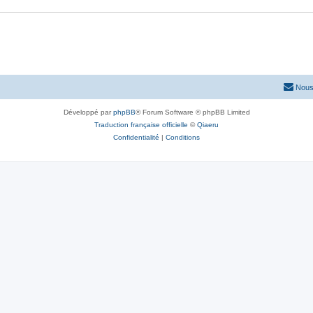
Nous
Développé par
phpBB
® Forum Software © phpBB Limited
Traduction française officielle
©
Qiaeru
Confidentialité
|
Conditions