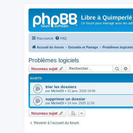
Libre à Quimperlé
Un forum pour interagir avec les adh
Raccourcis
FAQ
Accueil du forum
Entraide et Partage
Problèmes logiciels
Problèmes logiciels
Recher
Re
Nouveau sujet
SUJETS
trier les dossiers
par
Michel29
»
31 janv. 2026 19:06
supprimer un dossier
par
Michel29
»
14 nov. 2025 11:50
Nouveau sujet
Revenir à l’accueil du forum