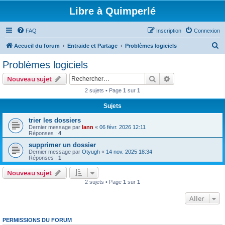
Libre à Quimperlé
FAQ
Inscription
Connexion
R
Accueil du forum
Entraide et Partage
Problèmes logiciels
e
Problèmes logiciels
c
Rechercher
Recherche avanc
Nouveau sujet
h
2 sujets • Page
1
sur
1
e
Sujets
r
c
trier les dossiers
Dernier message par
lann
«
06 févr. 2026 12:11
h
Réponses :
4
e
supprimer un dossier
Dernier message par
Otyugh
«
14 nov. 2025 18:34
r
Réponses :
1
Nouveau sujet
2 sujets • Page
1
sur
1
Aller
PERMISSIONS DU FORUM