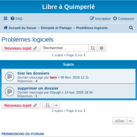
Libre à Quimperlé
FAQ
Inscription
Connexion
R
Accueil du forum
Entraide et Partage
Problèmes logiciels
e
Problèmes logiciels
c
Rechercher
Recherche avanc
Nouveau sujet
h
2 sujets • Page
1
sur
1
e
Sujets
r
c
trier les dossiers
Dernier message par
lann
«
06 févr. 2026 12:11
h
Réponses :
4
e
supprimer un dossier
Dernier message par
Otyugh
«
14 nov. 2025 18:34
r
Réponses :
1
Nouveau sujet
2 sujets • Page
1
sur
1
Aller
PERMISSIONS DU FORUM