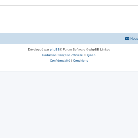
Nous
Développé par
phpBB
® Forum Software © phpBB Limited
Traduction française officielle
©
Qiaeru
Confidentialité
|
Conditions