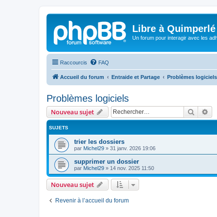
Libre à Quimperlé
Un forum pour interagir avec les adh
Raccourcis
FAQ
Accueil du forum
Entraide et Partage
Problèmes logiciels
Problèmes logiciels
Recher
Re
Nouveau sujet
SUJETS
trier les dossiers
par
Michel29
»
31 janv. 2026 19:06
supprimer un dossier
par
Michel29
»
14 nov. 2025 11:50
Nouveau sujet
Revenir à l’accueil du forum