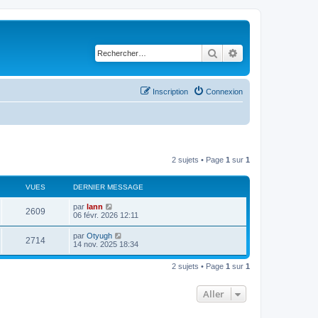
Rechercher
Recherche avancé
Inscription
Connexion
2 sujets • Page
1
sur
1
VUES
DERNIER MESSAGE
par
lann
2609
06 févr. 2026 12:11
par
Otyugh
2714
14 nov. 2025 18:34
2 sujets • Page
1
sur
1
Aller