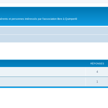
érents et personnes intéressés par l'association libre à Quimperlé
cher
cherche avancée
RÉPONSES
4
1