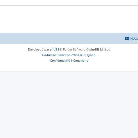
Nous
Développé par
phpBB
® Forum Software © phpBB Limited
Traduction française officielle
©
Qiaeru
Confidentialité
|
Conditions