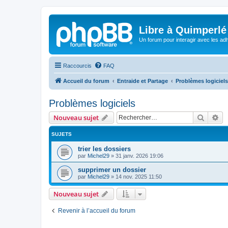
Libre à Quimperlé
Un forum pour interagir avec les adh
Raccourcis
FAQ
Accueil du forum
Entraide et Partage
Problèmes logiciels
Problèmes logiciels
Recher
Re
Nouveau sujet
SUJETS
trier les dossiers
par
Michel29
»
31 janv. 2026 19:06
supprimer un dossier
par
Michel29
»
14 nov. 2025 11:50
Nouveau sujet
Revenir à l’accueil du forum