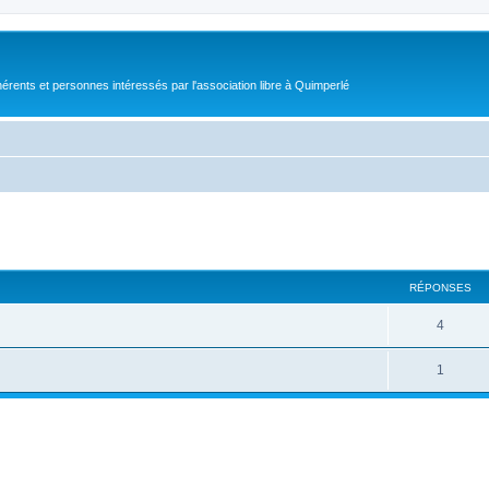
érents et personnes intéressés par l'association libre à Quimperlé
cher
cherche avancée
RÉPONSES
4
1