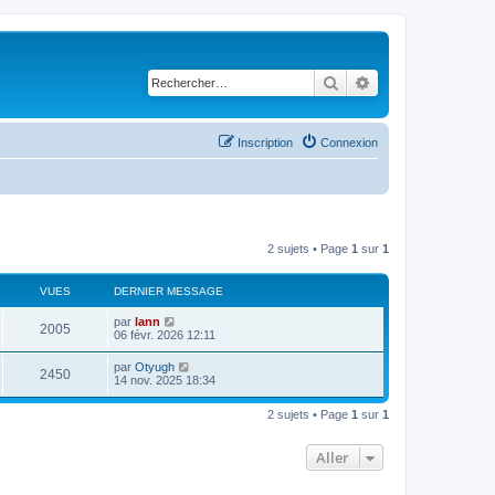
Rechercher
Recherche avancé
Inscription
Connexion
2 sujets • Page
1
sur
1
VUES
DERNIER MESSAGE
par
lann
2005
06 févr. 2026 12:11
par
Otyugh
2450
14 nov. 2025 18:34
2 sujets • Page
1
sur
1
Aller