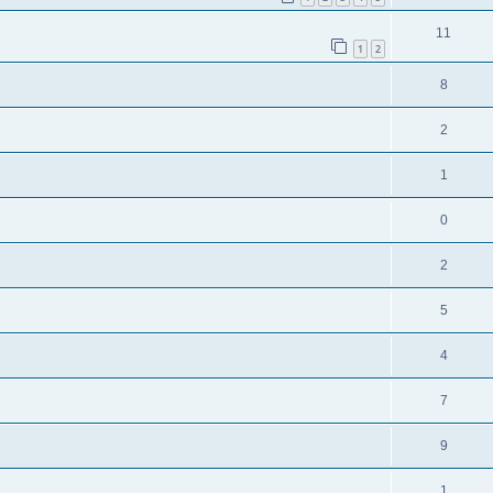
11
1
2
8
2
1
0
2
5
4
7
9
1