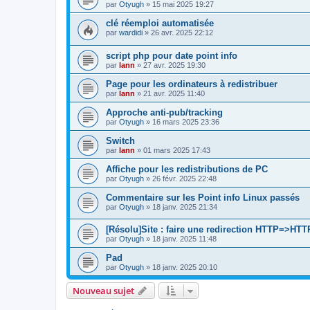
par
Otyugh
»
15 mai 2025 19:27
clé réemploi automatisée
par
wardidi
»
26 avr. 2025 22:12
script php pour date point info
par
lann
»
27 avr. 2025 19:30
Page pour les ordinateurs à redistribuer
par
lann
»
21 avr. 2025 11:40
Approche anti-pub/tracking
par
Otyugh
»
16 mars 2025 23:36
Switch
par
lann
»
01 mars 2025 17:43
Affiche pour les redistributions de PC
par
Otyugh
»
26 févr. 2025 22:48
Commentaire sur les Point info Linux passés
par
Otyugh
»
18 janv. 2025 21:34
[Résolu]Site : faire une redirection HTTP=>HT
par
Otyugh
»
18 janv. 2025 11:48
Pad
par
Otyugh
»
18 janv. 2025 20:10
Nouveau sujet