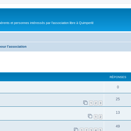
érents et personnes intéressés par l'association libre à Quimperlé
pour l'association
cher
cherche avancée
RÉPONSES
0
25
1
2
3
13
1
2
49
1
2
3
4
5