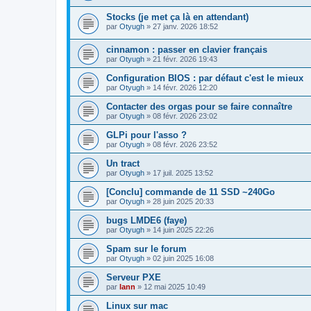
Stocks (je met ça là en attendant)
par
Otyugh
»
27 janv. 2026 18:52
cinnamon : passer en clavier français
par
Otyugh
»
21 févr. 2026 19:43
Configuration BIOS : par défaut c'est le mieux
par
Otyugh
»
14 févr. 2026 12:20
Contacter des orgas pour se faire connaître
par
Otyugh
»
08 févr. 2026 23:02
GLPi pour l'asso ?
par
Otyugh
»
08 févr. 2026 23:52
Un tract
par
Otyugh
»
17 juil. 2025 13:52
[Conclu] commande de 11 SSD ~240Go
par
Otyugh
»
28 juin 2025 20:33
bugs LMDE6 (faye)
par
Otyugh
»
14 juin 2025 22:26
Spam sur le forum
par
Otyugh
»
02 juin 2025 16:08
Serveur PXE
par
lann
»
12 mai 2025 10:49
Linux sur mac