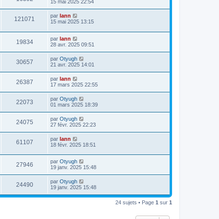
15 mai 2025 22:54
par
lann
121071
15 mai 2025 13:15
par
lann
19834
28 avr. 2025 09:51
par
Otyugh
30657
21 avr. 2025 14:01
par
lann
26387
17 mars 2025 22:55
par
Otyugh
22073
01 mars 2025 18:39
par
Otyugh
24075
27 févr. 2025 22:23
par
lann
61107
18 févr. 2025 18:51
par
Otyugh
27946
19 janv. 2025 15:48
par
Otyugh
24490
19 janv. 2025 15:48
24 sujets • Page
1
sur
1