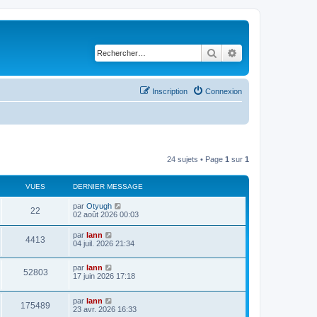
Rechercher
Recherche avancé
Inscription
Connexion
24 sujets • Page
1
sur
1
VUES
DERNIER MESSAGE
par
Otyugh
22
02 août 2026 00:03
par
lann
4413
04 juil. 2026 21:34
par
lann
52803
17 juin 2026 17:18
par
lann
175489
23 avr. 2026 16:33