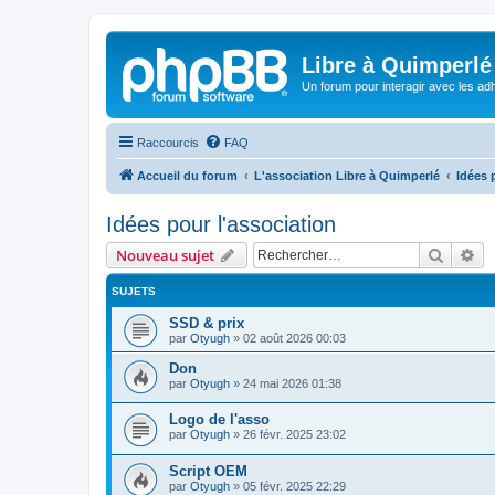
Libre à Quimperlé
Un forum pour interagir avec les adh
Raccourcis
FAQ
Accueil du forum
L'association Libre à Quimperlé
Idées 
Idées pour l'association
Recher
Re
Nouveau sujet
SUJETS
SSD & prix
par
Otyugh
»
02 août 2026 00:03
Don
par
Otyugh
»
24 mai 2026 01:38
Logo de l'asso
par
Otyugh
»
26 févr. 2025 23:02
Script OEM
par
Otyugh
»
05 févr. 2025 22:29