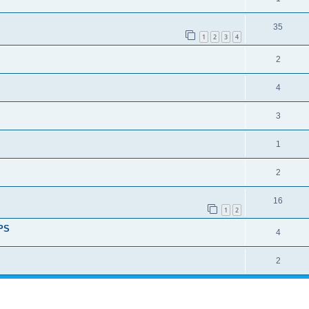
35
1
2
3
4
2
4
3
1
2
16
1
2
TPS
4
2