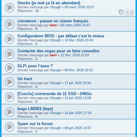
Stocks (je met ça là en attendant)
Dernier message par
Otyugh
«
05 mars 2026 15:57
Réponses :
11
1
2
cinnamon : passer en clavier français
Dernier message par
lann
«
05 mars 2026 15:47
Réponses :
8
Configuration BIOS : par défaut c'est le mieux
Dernier message par
Otyugh
«
14 févr. 2026 23:44
Réponses :
2
Contacter des orgas pour se faire connaître
Dernier message par
lann
«
12 févr. 2026 22:03
Réponses :
1
GLPi pour l'asso ?
Dernier message par
Otyugh
«
08 févr. 2026 23:52
Un tract
Dernier message par
Otyugh
«
17 juil. 2025 22:54
Réponses :
2
[Conclu] commande de 11 SSD ~240Go
Dernier message par
Otyugh
«
12 juil. 2025 13:06
Réponses :
5
bugs LMDE6 (faye)
Dernier message par
Otyugh
«
16 juin 2025 17:54
Réponses :
4
Spam sur le forum
Dernier message par
Otyugh
«
08 juin 2025 14:57
Réponses :
7