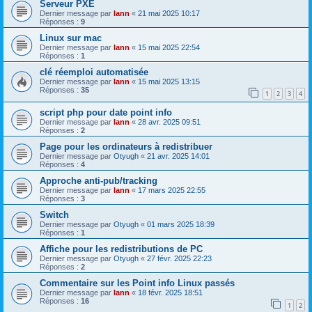
Serveur PXE
Dernier message par
lann
«
21 mai 2025 10:17
Réponses :
9
Linux sur mac
Dernier message par
lann
«
15 mai 2025 22:54
Réponses :
1
clé réemploi automatisée
Dernier message par
lann
«
15 mai 2025 13:15
Réponses :
35
1
2
3
4
script php pour date point info
Dernier message par
lann
«
28 avr. 2025 09:51
Réponses :
2
Page pour les ordinateurs à redistribuer
Dernier message par
Otyugh
«
21 avr. 2025 14:01
Réponses :
4
Approche anti-pub/tracking
Dernier message par
lann
«
17 mars 2025 22:55
Réponses :
3
Switch
Dernier message par
Otyugh
«
01 mars 2025 18:39
Réponses :
1
Affiche pour les redistributions de PC
Dernier message par
Otyugh
«
27 févr. 2025 22:23
Réponses :
2
Commentaire sur les Point info Linux passés
Dernier message par
lann
«
18 févr. 2025 18:51
Réponses :
16
1
2