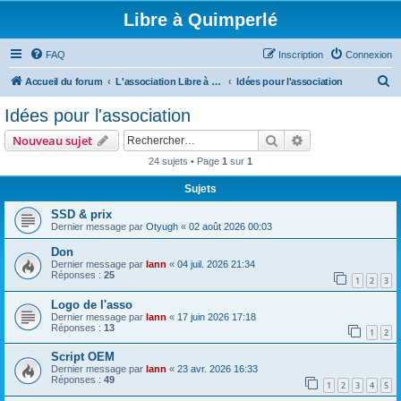
Libre à Quimperlé
FAQ
Inscription
Connexion
R
Accueil du forum
L'association Libre à Quimperlé
Idées pour l'association
e
Idées pour l'association
c
Rechercher
Recherche avanc
Nouveau sujet
h
24 sujets • Page
1
sur
1
e
Sujets
r
c
SSD & prix
Dernier message par
Otyugh
«
02 août 2026 00:03
h
Don
e
Dernier message par
lann
«
04 juil. 2026 21:34
r
Réponses :
25
1
2
3
Logo de l'asso
Dernier message par
lann
«
17 juin 2026 17:18
Réponses :
13
1
2
Script OEM
Dernier message par
lann
«
23 avr. 2026 16:33
Réponses :
49
1
2
3
4
5