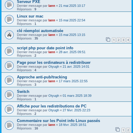
Serveur PXE
Dernier message par
lann
«
21 mai 2025 10:17
Réponses :
9
Linux sur mac
Dernier message par
lann
«
15 mai 2025 22:54
Réponses :
1
clé réemploi automatisée
Dernier message par
lann
«
15 mai 2025 13:15
Réponses :
35
1
2
3
4
script php pour date point info
Dernier message par
lann
«
28 avr. 2025 09:51
Réponses :
2
Page pour les ordinateurs à redistribuer
Dernier message par
Otyugh
«
21 avr. 2025 14:01
Réponses :
4
Approche anti-pub/tracking
Dernier message par
lann
«
17 mars 2025 22:55
Réponses :
3
Switch
Dernier message par
Otyugh
«
01 mars 2025 18:39
Réponses :
1
Affiche pour les redistributions de PC
Dernier message par
Otyugh
«
27 févr. 2025 22:23
Réponses :
2
Commentaire sur les Point info Linux passés
Dernier message par
lann
«
18 févr. 2025 18:51
Réponses :
16
1
2