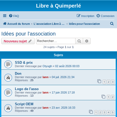
Libre à Quimperlé
FAQ
Inscription
Connexion
R
Accueil du forum
L'association Libre à Quimperlé
Idées pour l'association
e
Idées pour l'association
c
Rechercher
Recherche avanc
Nouveau sujet
h
24 sujets • Page
1
sur
1
e
Sujets
r
c
SSD & prix
Dernier message par
Otyugh
«
02 août 2026 00:03
h
Don
e
Dernier message par
lann
«
04 juil. 2026 21:34
r
Réponses :
25
1
2
3
Logo de l'asso
Dernier message par
lann
«
17 juin 2026 17:18
Réponses :
13
1
2
Script OEM
Dernier message par
lann
«
23 avr. 2026 16:33
Réponses :
49
1
2
3
4
5