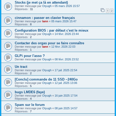
Stocks (je met ça là en attendant)
Dernier message par
Otyugh
«
05 mars 2026 15:57
Réponses :
11
1
2
cinnamon : passer en clavier français
Dernier message par
lann
«
05 mars 2026 15:47
Réponses :
8
Configuration BIOS : par défaut c'est le mieux
Dernier message par
Otyugh
«
14 févr. 2026 23:44
Réponses :
2
Contacter des orgas pour se faire connaître
Dernier message par
lann
«
12 févr. 2026 22:03
Réponses :
1
GLPi pour l'asso ?
Dernier message par
Otyugh
«
08 févr. 2026 23:52
Un tract
Dernier message par
Otyugh
«
17 juil. 2025 22:54
Réponses :
2
[Conclu] commande de 11 SSD ~240Go
Dernier message par
Otyugh
«
12 juil. 2025 13:06
Réponses :
5
bugs LMDE6 (faye)
Dernier message par
Otyugh
«
16 juin 2025 17:54
Réponses :
4
Spam sur le forum
Dernier message par
Otyugh
«
08 juin 2025 14:57
Réponses :
7