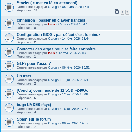
Stocks (je met ça là en attendant)
Dernier message par
Otyugh
«
05 mars 2026 15:57
Réponses :
11
1
2
cinnamon : passer en clavier français
Dernier message par
lann
«
05 mars 2026 15:47
Réponses :
8
Configuration BIOS : par défaut c'est le mieux
Dernier message par
Otyugh
«
14 févr. 2026 23:44
Réponses :
2
Contacter des orgas pour se faire connaître
Dernier message par
lann
«
12 févr. 2026 22:03
Réponses :
1
GLPi pour l'asso ?
Dernier message par
Otyugh
«
08 févr. 2026 23:52
Un tract
Dernier message par
Otyugh
«
17 juil. 2025 22:54
Réponses :
2
[Conclu] commande de 11 SSD ~240Go
Dernier message par
Otyugh
«
12 juil. 2025 13:06
Réponses :
5
bugs LMDE6 (faye)
Dernier message par
Otyugh
«
16 juin 2025 17:54
Réponses :
4
Spam sur le forum
Dernier message par
Otyugh
«
08 juin 2025 14:57
Réponses :
7