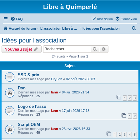
Libre à Quimperlé
FAQ
Inscription
Connexion
R
Accueil du forum
L'association Libre à Quimperlé
Idées pour l'association
e
Idées pour l'association
c
Rechercher
Recherche avanc
Nouveau sujet
h
24 sujets • Page
1
sur
1
e
Sujets
r
c
SSD & prix
Dernier message par
Otyugh
«
02 août 2026 00:03
h
Don
e
Dernier message par
lann
«
04 juil. 2026 21:34
r
Réponses :
25
1
2
3
Logo de l'asso
Dernier message par
lann
«
17 juin 2026 17:18
Réponses :
13
1
2
Script OEM
Dernier message par
lann
«
23 avr. 2026 16:33
Réponses :
49
1
2
3
4
5