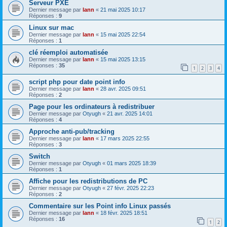
Serveur PXE
Dernier message par
lann
«
21 mai 2025 10:17
Réponses :
9
Linux sur mac
Dernier message par
lann
«
15 mai 2025 22:54
Réponses :
1
clé réemploi automatisée
Dernier message par
lann
«
15 mai 2025 13:15
Réponses :
35
1
2
3
4
script php pour date point info
Dernier message par
lann
«
28 avr. 2025 09:51
Réponses :
2
Page pour les ordinateurs à redistribuer
Dernier message par
Otyugh
«
21 avr. 2025 14:01
Réponses :
4
Approche anti-pub/tracking
Dernier message par
lann
«
17 mars 2025 22:55
Réponses :
3
Switch
Dernier message par
Otyugh
«
01 mars 2025 18:39
Réponses :
1
Affiche pour les redistributions de PC
Dernier message par
Otyugh
«
27 févr. 2025 22:23
Réponses :
2
Commentaire sur les Point info Linux passés
Dernier message par
lann
«
18 févr. 2025 18:51
Réponses :
16
1
2