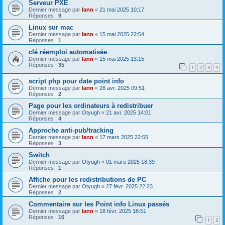
Serveur PXE
Dernier message par
lann
«
21 mai 2025 10:17
Réponses :
9
Linux sur mac
Dernier message par
lann
«
15 mai 2025 22:54
Réponses :
1
clé réemploi automatisée
Dernier message par
lann
«
15 mai 2025 13:15
Réponses :
35
1
2
3
4
script php pour date point info
Dernier message par
lann
«
28 avr. 2025 09:51
Réponses :
2
Page pour les ordinateurs à redistribuer
Dernier message par
Otyugh
«
21 avr. 2025 14:01
Réponses :
4
Approche anti-pub/tracking
Dernier message par
lann
«
17 mars 2025 22:55
Réponses :
3
Switch
Dernier message par
Otyugh
«
01 mars 2025 18:39
Réponses :
1
Affiche pour les redistributions de PC
Dernier message par
Otyugh
«
27 févr. 2025 22:23
Réponses :
2
Commentaire sur les Point info Linux passés
Dernier message par
lann
«
18 févr. 2025 18:51
Réponses :
16
1
2