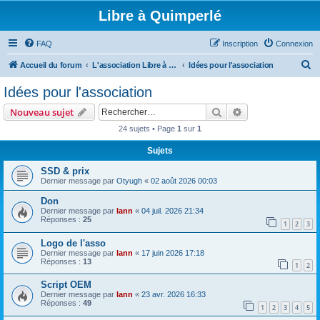
Libre à Quimperlé
FAQ
Inscription
Connexion
R
Accueil du forum
L'association Libre à Quimperlé
Idées pour l'association
e
Idées pour l'association
c
Rechercher
Recherche avanc
Nouveau sujet
h
24 sujets • Page
1
sur
1
e
Sujets
r
c
SSD & prix
Dernier message par
Otyugh
«
02 août 2026 00:03
h
Don
e
Dernier message par
lann
«
04 juil. 2026 21:34
r
Réponses :
25
1
2
3
Logo de l'asso
Dernier message par
lann
«
17 juin 2026 17:18
Réponses :
13
1
2
Script OEM
Dernier message par
lann
«
23 avr. 2026 16:33
Réponses :
49
1
2
3
4
5