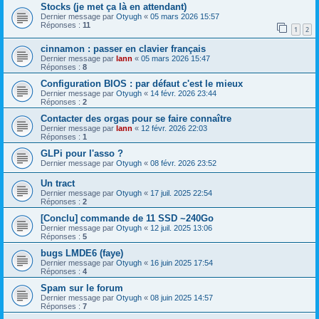
Stocks (je met ça là en attendant)
Dernier message par
Otyugh
«
05 mars 2026 15:57
Réponses :
11
1
2
cinnamon : passer en clavier français
Dernier message par
lann
«
05 mars 2026 15:47
Réponses :
8
Configuration BIOS : par défaut c'est le mieux
Dernier message par
Otyugh
«
14 févr. 2026 23:44
Réponses :
2
Contacter des orgas pour se faire connaître
Dernier message par
lann
«
12 févr. 2026 22:03
Réponses :
1
GLPi pour l'asso ?
Dernier message par
Otyugh
«
08 févr. 2026 23:52
Un tract
Dernier message par
Otyugh
«
17 juil. 2025 22:54
Réponses :
2
[Conclu] commande de 11 SSD ~240Go
Dernier message par
Otyugh
«
12 juil. 2025 13:06
Réponses :
5
bugs LMDE6 (faye)
Dernier message par
Otyugh
«
16 juin 2025 17:54
Réponses :
4
Spam sur le forum
Dernier message par
Otyugh
«
08 juin 2025 14:57
Réponses :
7