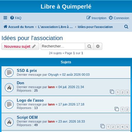
Libre à Quimperlé
FAQ
Inscription
Connexion
R
Accueil du forum
L'association Libre à Quimperlé
Idées pour l'association
e
Idées pour l'association
c
Rechercher
Recherche avanc
Nouveau sujet
h
24 sujets • Page
1
sur
1
e
Sujets
r
c
SSD & prix
Dernier message par
Otyugh
«
02 août 2026 00:03
h
Don
e
Dernier message par
lann
«
04 juil. 2026 21:34
r
Réponses :
25
1
2
3
Logo de l'asso
Dernier message par
lann
«
17 juin 2026 17:18
Réponses :
13
1
2
Script OEM
Dernier message par
lann
«
23 avr. 2026 16:33
Réponses :
49
1
2
3
4
5