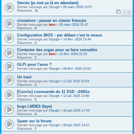
Stocks (je met ça là en attendant)
Dernier message par
Otyugh
«
05 mars 2026 15:57
Réponses :
11
1
2
cinnamon : passer en clavier français
Dernier message par
lann
«
05 mars 2026 15:47
Réponses :
8
Configuration BIOS : par défaut c'est le mieux
Dernier message par
Otyugh
«
14 févr. 2026 23:44
Réponses :
2
Contacter des orgas pour se faire connaître
Dernier message par
lann
«
12 févr. 2026 22:03
Réponses :
1
GLPi pour l'asso ?
Dernier message par
Otyugh
«
08 févr. 2026 23:52
Un tract
Dernier message par
Otyugh
«
17 juil. 2025 22:54
Réponses :
2
[Conclu] commande de 11 SSD ~240Go
Dernier message par
Otyugh
«
12 juil. 2025 13:06
Réponses :
5
bugs LMDE6 (faye)
Dernier message par
Otyugh
«
16 juin 2025 17:54
Réponses :
4
Spam sur le forum
Dernier message par
Otyugh
«
08 juin 2025 14:57
Réponses :
7