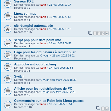
Serveur PXE
Dernier message par
lann
«
21 mai 2025 10:17
Réponses :
9
Linux sur mac
Dernier message par
lann
«
15 mai 2025 22:54
Réponses :
1
clé réemploi automatisée
Dernier message par
lann
«
15 mai 2025 13:15
Réponses :
35
1
2
3
4
script php pour date point info
Dernier message par
lann
«
28 avr. 2025 09:51
Réponses :
2
Page pour les ordinateurs à redistribuer
Dernier message par
Otyugh
«
21 avr. 2025 14:01
Réponses :
4
Approche anti-pub/tracking
Dernier message par
lann
«
17 mars 2025 22:55
Réponses :
3
Switch
Dernier message par
Otyugh
«
01 mars 2025 18:39
Réponses :
1
Affiche pour les redistributions de PC
Dernier message par
Otyugh
«
27 févr. 2025 22:23
Réponses :
2
Commentaire sur les Point info Linux passés
Dernier message par
lann
«
18 févr. 2025 18:51
Réponses :
16
1
2