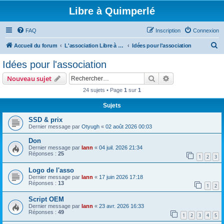
Libre à Quimperlé
FAQ
Inscription
Connexion
R
Accueil du forum
L'association Libre à Quimperlé
Idées pour l'association
e
Idées pour l'association
c
Rechercher
Recherche avanc
Nouveau sujet
h
24 sujets • Page
1
sur
1
e
Sujets
r
c
SSD & prix
Dernier message par
Otyugh
«
02 août 2026 00:03
h
Don
e
Dernier message par
lann
«
04 juil. 2026 21:34
r
Réponses :
25
1
2
3
Logo de l'asso
Dernier message par
lann
«
17 juin 2026 17:18
Réponses :
13
1
2
Script OEM
Dernier message par
lann
«
23 avr. 2026 16:33
Réponses :
49
1
2
3
4
5