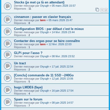
Stocks (je met ça là en attendant)
Dernier message par
Otyugh
«
05 mars 2026 15:57
Réponses :
11
1
2
cinnamon : passer en clavier français
Dernier message par
lann
«
05 mars 2026 15:47
Réponses :
8
Configuration BIOS : par défaut c'est le mieux
Dernier message par
Otyugh
«
14 févr. 2026 23:44
Réponses :
2
Contacter des orgas pour se faire connaître
Dernier message par
lann
«
12 févr. 2026 22:03
Réponses :
1
GLPi pour l'asso ?
Dernier message par
Otyugh
«
08 févr. 2026 23:52
Un tract
Dernier message par
Otyugh
«
17 juil. 2025 22:54
Réponses :
2
[Conclu] commande de 11 SSD ~240Go
Dernier message par
Otyugh
«
12 juil. 2025 13:06
Réponses :
5
bugs LMDE6 (faye)
Dernier message par
Otyugh
«
16 juin 2025 17:54
Réponses :
4
Spam sur le forum
Dernier message par
Otyugh
«
08 juin 2025 14:57
Réponses :
7