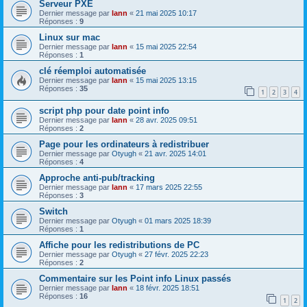
Serveur PXE
Dernier message par
lann
«
21 mai 2025 10:17
Réponses :
9
Linux sur mac
Dernier message par
lann
«
15 mai 2025 22:54
Réponses :
1
clé réemploi automatisée
Dernier message par
lann
«
15 mai 2025 13:15
Réponses :
35
1
2
3
4
script php pour date point info
Dernier message par
lann
«
28 avr. 2025 09:51
Réponses :
2
Page pour les ordinateurs à redistribuer
Dernier message par
Otyugh
«
21 avr. 2025 14:01
Réponses :
4
Approche anti-pub/tracking
Dernier message par
lann
«
17 mars 2025 22:55
Réponses :
3
Switch
Dernier message par
Otyugh
«
01 mars 2025 18:39
Réponses :
1
Affiche pour les redistributions de PC
Dernier message par
Otyugh
«
27 févr. 2025 22:23
Réponses :
2
Commentaire sur les Point info Linux passés
Dernier message par
lann
«
18 févr. 2025 18:51
Réponses :
16
1
2