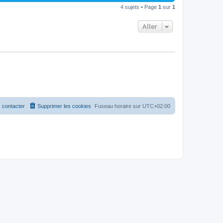
4 sujets • Page
1
sur
1
Aller
 contacter
Supprimer les cookies
Fuseau horaire sur
UTC+02:00