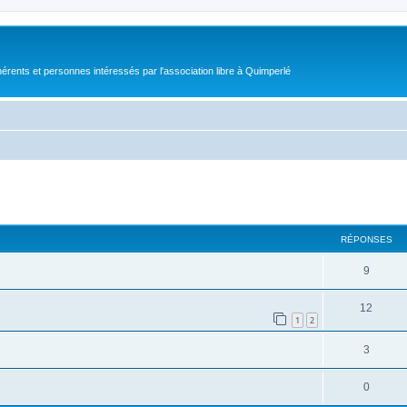
érents et personnes intéressés par l'association libre à Quimperlé
cher
cherche avancée
RÉPONSES
9
12
1
2
3
0