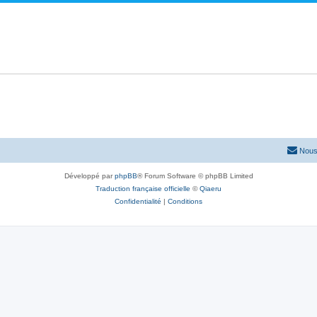
Nous
Développé par
phpBB
® Forum Software © phpBB Limited
Traduction française officielle
©
Qiaeru
Confidentialité
|
Conditions