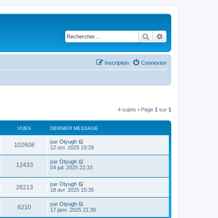
Rechercher
Recherche avancé
Inscription
Connexion
4 sujets • Page
1
sur
1
VUES
DERNIER MESSAGE
par
Otyugh
102608
12 oct. 2025 19:28
par
Otyugh
12433
04 juil. 2025 22:33
par
Otyugh
26213
18 avr. 2025 15:35
par
Otyugh
6210
17 janv. 2025 21:30