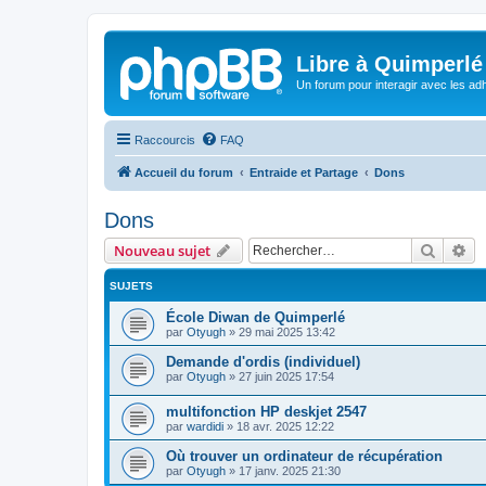
Libre à Quimperlé
Un forum pour interagir avec les adh
Raccourcis
FAQ
Accueil du forum
Entraide et Partage
Dons
Dons
Recher
Re
Nouveau sujet
SUJETS
École Diwan de Quimperlé
par
Otyugh
»
29 mai 2025 13:42
Demande d'ordis (individuel)
par
Otyugh
»
27 juin 2025 17:54
multifonction HP deskjet 2547
par
wardidi
»
18 avr. 2025 12:22
Où trouver un ordinateur de récupération
par
Otyugh
»
17 janv. 2025 21:30