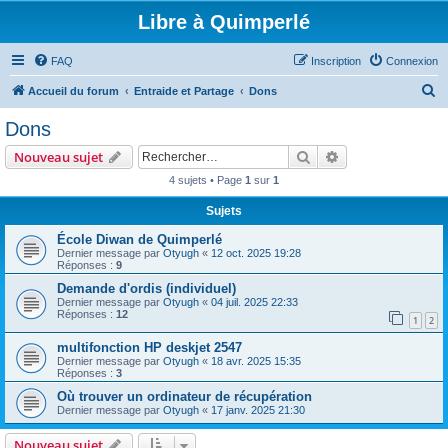
Libre à Quimperlé
FAQ
Inscription
Connexion
R
Accueil du forum
Entraide et Partage
Dons
e
Dons
c
Rechercher
Recherche avanc
Nouveau sujet
h
4 sujets • Page
1
sur
1
e
Sujets
r
c
École Diwan de Quimperlé
Dernier message par
Otyugh
«
12 oct. 2025 19:28
h
Réponses :
9
e
Demande d'ordis (individuel)
Dernier message par
Otyugh
«
04 juil. 2025 22:33
r
Réponses :
12
1
2
multifonction HP deskjet 2547
Dernier message par
Otyugh
«
18 avr. 2025 15:35
Réponses :
3
Où trouver un ordinateur de récupération
Dernier message par
Otyugh
«
17 janv. 2025 21:30
Nouveau sujet