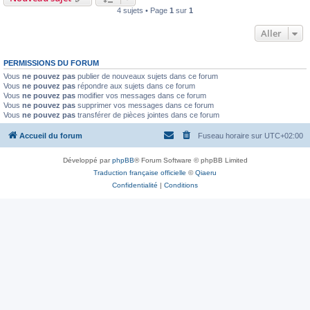
4 sujets • Page
1
sur
1
Aller
PERMISSIONS DU FORUM
Vous
ne pouvez pas
publier de nouveaux sujets dans ce forum
Vous
ne pouvez pas
répondre aux sujets dans ce forum
Vous
ne pouvez pas
modifier vos messages dans ce forum
Vous
ne pouvez pas
supprimer vos messages dans ce forum
Vous
ne pouvez pas
transférer de pièces jointes dans ce forum
Accueil du forum
Fuseau horaire sur
UTC+02:00
Développé par
phpBB
® Forum Software © phpBB Limited
Traduction française officielle
©
Qiaeru
Confidentialité
|
Conditions