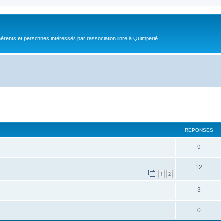
érents et personnes intéressés par l'association libre à Quimperlé
cher
cherche avancée
RÉPONSES
9
12
1
2
3
0