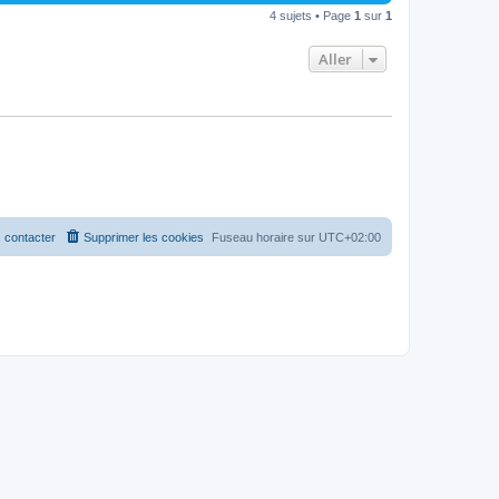
4 sujets • Page
1
sur
1
Aller
 contacter
Supprimer les cookies
Fuseau horaire sur
UTC+02:00