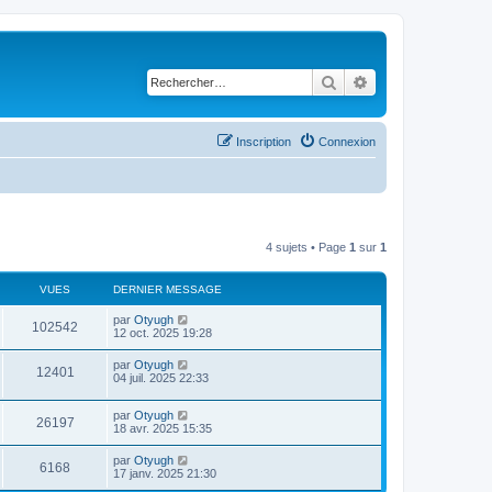
Rechercher
Recherche avancé
Inscription
Connexion
4 sujets • Page
1
sur
1
VUES
DERNIER MESSAGE
par
Otyugh
102542
12 oct. 2025 19:28
par
Otyugh
12401
04 juil. 2025 22:33
par
Otyugh
26197
18 avr. 2025 15:35
par
Otyugh
6168
17 janv. 2025 21:30