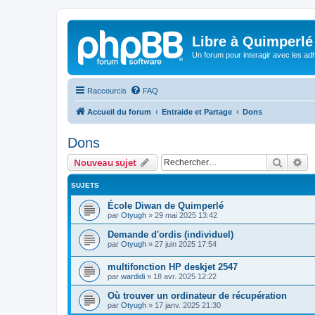
Libre à Quimperlé
Un forum pour interagir avec les adh
Raccourcis
FAQ
Accueil du forum
Entraide et Partage
Dons
Dons
Recher
Re
Nouveau sujet
SUJETS
École Diwan de Quimperlé
par
Otyugh
»
29 mai 2025 13:42
Demande d'ordis (individuel)
par
Otyugh
»
27 juin 2025 17:54
multifonction HP deskjet 2547
par
wardidi
»
18 avr. 2025 12:22
Où trouver un ordinateur de récupération
par
Otyugh
»
17 janv. 2025 21:30