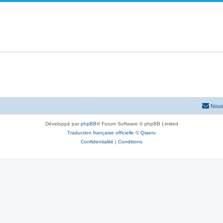
Nous
Développé par
phpBB
® Forum Software © phpBB Limited
Traduction française officielle
©
Qiaeru
Confidentialité
|
Conditions