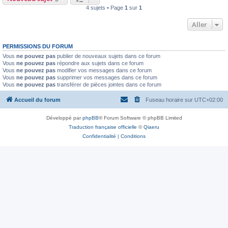
4 sujets • Page
1
sur
1
Aller
PERMISSIONS DU FORUM
Vous
ne pouvez pas
publier de nouveaux sujets dans ce forum
Vous
ne pouvez pas
répondre aux sujets dans ce forum
Vous
ne pouvez pas
modifier vos messages dans ce forum
Vous
ne pouvez pas
supprimer vos messages dans ce forum
Vous
ne pouvez pas
transférer de pièces jointes dans ce forum
Accueil du forum
Fuseau horaire sur
UTC+02:00
Développé par
phpBB
® Forum Software © phpBB Limited
Traduction française officielle
©
Qiaeru
Confidentialité
|
Conditions