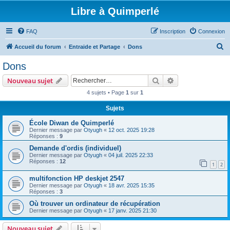
Libre à Quimperlé
FAQ
Inscription
Connexion
R
Accueil du forum
Entraide et Partage
Dons
e
Dons
c
Rechercher
Recherche avanc
Nouveau sujet
h
4 sujets • Page
1
sur
1
e
Sujets
r
c
École Diwan de Quimperlé
Dernier message par
Otyugh
«
12 oct. 2025 19:28
h
Réponses :
9
e
Demande d'ordis (individuel)
Dernier message par
Otyugh
«
04 juil. 2025 22:33
r
Réponses :
12
1
2
multifonction HP deskjet 2547
Dernier message par
Otyugh
«
18 avr. 2025 15:35
Réponses :
3
Où trouver un ordinateur de récupération
Dernier message par
Otyugh
«
17 janv. 2025 21:30
Nouveau sujet