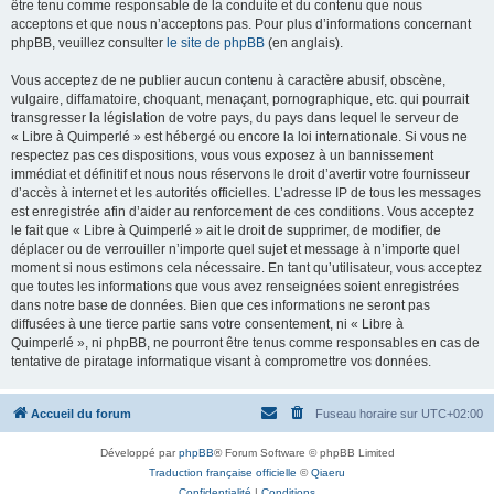
être tenu comme responsable de la conduite et du contenu que nous
acceptons et que nous n’acceptons pas. Pour plus d’informations concernant
phpBB, veuillez consulter
le site de phpBB
(en anglais).
Vous acceptez de ne publier aucun contenu à caractère abusif, obscène,
vulgaire, diffamatoire, choquant, menaçant, pornographique, etc. qui pourrait
transgresser la législation de votre pays, du pays dans lequel le serveur de
« Libre à Quimperlé » est hébergé ou encore la loi internationale. Si vous ne
respectez pas ces dispositions, vous vous exposez à un bannissement
immédiat et définitif et nous nous réservons le droit d’avertir votre fournisseur
d’accès à internet et les autorités officielles. L’adresse IP de tous les messages
est enregistrée afin d’aider au renforcement de ces conditions. Vous acceptez
le fait que « Libre à Quimperlé » ait le droit de supprimer, de modifier, de
déplacer ou de verrouiller n’importe quel sujet et message à n’importe quel
moment si nous estimons cela nécessaire. En tant qu’utilisateur, vous acceptez
que toutes les informations que vous avez renseignées soient enregistrées
dans notre base de données. Bien que ces informations ne seront pas
diffusées à une tierce partie sans votre consentement, ni « Libre à
Quimperlé », ni phpBB, ne pourront être tenus comme responsables en cas de
tentative de piratage informatique visant à compromettre vos données.
Accueil du forum
Fuseau horaire sur
UTC+02:00
Développé par
phpBB
® Forum Software © phpBB Limited
Traduction française officielle
©
Qiaeru
Confidentialité
|
Conditions