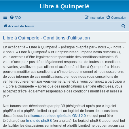
Libre à Quimperlé
FAQ
Inscription
Connexion
R
Accueil du forum
e
Libre à Quimperlé - Conditions d’utilisation
c
h
En accédant à « Libre à Quimperlé » (désigné ci-après par « nous », « notre »,
« nos », « Libre à Quimperlé » et « https://libreaquimperle.netlib.re/forum »),
e
vous acceptez d’être légalement responsable des conditions suivantes. Si
r
vous n’acceptez pas d’être légalement responsable de toutes les conditions
suivantes, veuillez ne pas utiliser et accéder à « Libre à Quimperlé ». Nous
c
pouvons modifier ces conditions à n’importe quel moment et nous essaierons
h
de vous informer de ces modifications, bien que nous vous conseillons de
vérifier régulièrement par vous-même. En effet, si vous continuez à participer à
e
« Libre à Quimperlé » après que des modifications aient été effectuées, vous
r
acceptez d’être légalement responsable des conditions modifiées et mises à
jour.
Nos forums sont développés par phpBB (désignés ci-après par « logiciel
phpBB » et « phpBB Limited ») qui est un logiciel de forum de discussions
déclaré sous la «
licence publique générale GNU 2.0
» et qui peut être
téléchargé sur
le site de phpBB
(en anglais). Le logiciel phpBB a pour seul but
de faciliter les discussions sur internet et phpBB Limited ne peut en aucun cas