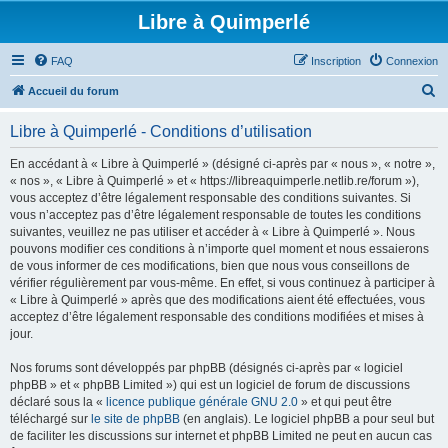
Libre à Quimperlé
FAQ
Inscription
Connexion
R
Accueil du forum
e
Libre à Quimperlé - Conditions d’utilisation
c
h
En accédant à « Libre à Quimperlé » (désigné ci-après par « nous », « notre »,
« nos », « Libre à Quimperlé » et « https://libreaquimperle.netlib.re/forum »),
e
vous acceptez d’être légalement responsable des conditions suivantes. Si
r
vous n’acceptez pas d’être légalement responsable de toutes les conditions
suivantes, veuillez ne pas utiliser et accéder à « Libre à Quimperlé ». Nous
c
pouvons modifier ces conditions à n’importe quel moment et nous essaierons
h
de vous informer de ces modifications, bien que nous vous conseillons de
vérifier régulièrement par vous-même. En effet, si vous continuez à participer à
e
« Libre à Quimperlé » après que des modifications aient été effectuées, vous
r
acceptez d’être légalement responsable des conditions modifiées et mises à
jour.
Nos forums sont développés par phpBB (désignés ci-après par « logiciel
phpBB » et « phpBB Limited ») qui est un logiciel de forum de discussions
déclaré sous la «
licence publique générale GNU 2.0
» et qui peut être
téléchargé sur
le site de phpBB
(en anglais). Le logiciel phpBB a pour seul but
de faciliter les discussions sur internet et phpBB Limited ne peut en aucun cas