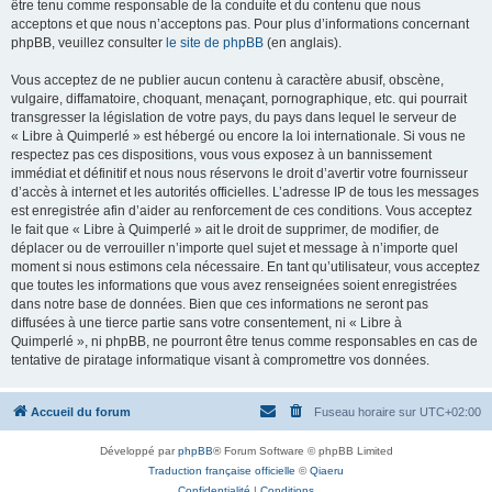
être tenu comme responsable de la conduite et du contenu que nous
acceptons et que nous n’acceptons pas. Pour plus d’informations concernant
phpBB, veuillez consulter
le site de phpBB
(en anglais).
Vous acceptez de ne publier aucun contenu à caractère abusif, obscène,
vulgaire, diffamatoire, choquant, menaçant, pornographique, etc. qui pourrait
transgresser la législation de votre pays, du pays dans lequel le serveur de
« Libre à Quimperlé » est hébergé ou encore la loi internationale. Si vous ne
respectez pas ces dispositions, vous vous exposez à un bannissement
immédiat et définitif et nous nous réservons le droit d’avertir votre fournisseur
d’accès à internet et les autorités officielles. L’adresse IP de tous les messages
est enregistrée afin d’aider au renforcement de ces conditions. Vous acceptez
le fait que « Libre à Quimperlé » ait le droit de supprimer, de modifier, de
déplacer ou de verrouiller n’importe quel sujet et message à n’importe quel
moment si nous estimons cela nécessaire. En tant qu’utilisateur, vous acceptez
que toutes les informations que vous avez renseignées soient enregistrées
dans notre base de données. Bien que ces informations ne seront pas
diffusées à une tierce partie sans votre consentement, ni « Libre à
Quimperlé », ni phpBB, ne pourront être tenus comme responsables en cas de
tentative de piratage informatique visant à compromettre vos données.
Accueil du forum
Fuseau horaire sur
UTC+02:00
Développé par
phpBB
® Forum Software © phpBB Limited
Traduction française officielle
©
Qiaeru
Confidentialité
|
Conditions