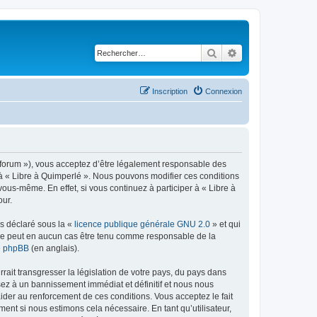
Rechercher
Recherche avancé
Inscription
Connexion
re/forum »), vous acceptez d’être légalement responsable des
r à « Libre à Quimperlé ». Nous pouvons modifier ces conditions
ous-même. En effet, si vous continuez à participer à « Libre à
our.
ns déclaré sous la «
licence publique générale GNU 2.0
» et qui
ed ne peut en aucun cas être tenu comme responsable de la
de phpBB
(en anglais).
ait transgresser la législation de votre pays, du pays dans
sez à un bannissement immédiat et définitif et nous nous
d’aider au renforcement de ces conditions. Vous acceptez le fait
ment si nous estimons cela nécessaire. En tant qu’utilisateur,