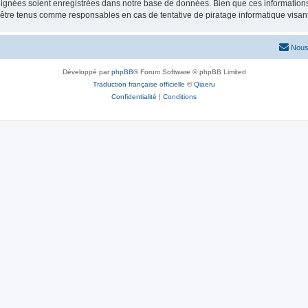
ignées soient enregistrées dans notre base de données. Bien que ces informations n
 être tenus comme responsables en cas de tentative de piratage informatique visa
Nous
Développé par
phpBB
® Forum Software © phpBB Limited
Traduction française officielle
©
Qiaeru
Confidentialité
|
Conditions