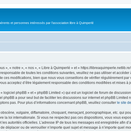
érents et personnes intéressés par l'association libre à Quimperlé
s », « notre », « nos », « Libre à Quimperlé » et « https://libreaquimperle.netlib.
responsable de toutes les conditions suivantes, veuillez ne pas utiliser et accéde
 ces modifications, bien que nous vous conseillons de vérifier régulièrement par v
vous acceptez d’être légalement responsable des conditions modifiées et mises à j
 logiciel phpBB » et « phpBB Limited ») qui est un logiciel de forum de discussio
iel phpBB a pour seul but de faciliter les discussions sur internet et phpBB Limit
ptons pas. Pour plus d’informations concernant phpBB, veuillez consulter
le site 
obscène, vulgaire, diffamatoire, choquant, menaçant, pornographique, etc. qui pourr
re la loi internationale. Si vous ne respectez pas ces dispositions, vous vous expo
 et les autorités officielles. L’adresse IP de tous les messages est enregistrée afin 
r, de déplacer ou de verrouiller n’importe quel sujet et message à n’importe quel mo