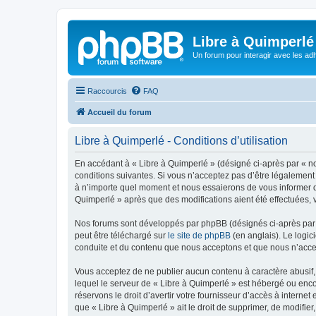
Libre à Quimperlé
Un forum pour interagir avec les adh
Raccourcis
FAQ
Accueil du forum
Libre à Quimperlé - Conditions d’utilisation
En accédant à « Libre à Quimperlé » (désigné ci-après par « nou
conditions suivantes. Si vous n’acceptez pas d’être légalement 
à n’importe quel moment et nous essaierons de vous informer de
Quimperlé » après que des modifications aient été effectuées, 
Nos forums sont développés par phpBB (désignés ci-après par «
peut être téléchargé sur
le site de phpBB
(en anglais). Le logic
conduite et du contenu que nous acceptons et que nous n’acce
Vous acceptez de ne publier aucun contenu à caractère abusif, 
lequel le serveur de « Libre à Quimperlé » est hébergé ou enco
réservons le droit d’avertir votre fournisseur d’accès à internet
que « Libre à Quimperlé » ait le droit de supprimer, de modifie