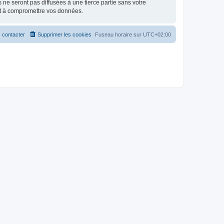
e seront pas diffusées à une tierce partie sans votre
nt à compromettre vos données.
 contacter
Supprimer les cookies
Fuseau horaire sur
UTC+02:00