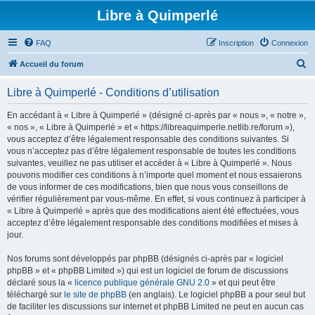
Libre à Quimperlé
FAQ
Inscription
Connexion
R
Accueil du forum
e
Libre à Quimperlé - Conditions d’utilisation
c
h
En accédant à « Libre à Quimperlé » (désigné ci-après par « nous », « notre »,
« nos », « Libre à Quimperlé » et « https://libreaquimperle.netlib.re/forum »),
e
vous acceptez d’être légalement responsable des conditions suivantes. Si
r
vous n’acceptez pas d’être légalement responsable de toutes les conditions
suivantes, veuillez ne pas utiliser et accéder à « Libre à Quimperlé ». Nous
c
pouvons modifier ces conditions à n’importe quel moment et nous essaierons
h
de vous informer de ces modifications, bien que nous vous conseillons de
vérifier régulièrement par vous-même. En effet, si vous continuez à participer à
e
« Libre à Quimperlé » après que des modifications aient été effectuées, vous
r
acceptez d’être légalement responsable des conditions modifiées et mises à
jour.
Nos forums sont développés par phpBB (désignés ci-après par « logiciel
phpBB » et « phpBB Limited ») qui est un logiciel de forum de discussions
déclaré sous la «
licence publique générale GNU 2.0
» et qui peut être
téléchargé sur
le site de phpBB
(en anglais). Le logiciel phpBB a pour seul but
de faciliter les discussions sur internet et phpBB Limited ne peut en aucun cas