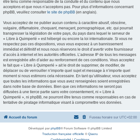
être tenu comme responsable de la conduite et du contenu que nous
acceptons et que nous n’acceptons pas. Pour plus d’informations concernant
phpBB, veuillez consulter
le site de phpBB
(en anglais).
Vous acceptez de ne publier aucun contenu à caractère abusif, obscène,
vulgaire, diffamatoire, choquant, menaçant, pornographique, etc. qui pourrait
transgresser la législation de votre pays, du pays dans lequel le serveur de
« Libre à Quimperlé » est hébergé ou encore la loi internationale. Si vous ne
respectez pas ces dispositions, vous vous exposez à un bannissement
immédiat et définitif et nous nous réservons le droit d’avertir votre fournisseur
d’accès à internet et les autorités officielles. L’adresse IP de tous les messages
est enregistrée afin d’aider au renforcement de ces conditions. Vous acceptez
le fait que « Libre à Quimperlé » ait le droit de supprimer, de modifier, de
déplacer ou de verrouiller n’importe quel sujet et message à n’importe quel
moment si nous estimons cela nécessaire. En tant qu’utilisateur, vous acceptez
que toutes les informations que vous avez renseignées soient enregistrées
dans notre base de données. Bien que ces informations ne seront pas
diffusées à une tierce partie sans votre consentement, ni « Libre à
Quimperlé », ni phpBB, ne pourront être tenus comme responsables en cas de
tentative de piratage informatique visant à compromettre vos données.
Accueil du forum
Fuseau horaire sur
UTC+02:00
Développé par
phpBB
® Forum Software © phpBB Limited
Traduction française officielle
©
Qiaeru
Confidentialité
|
Conditions