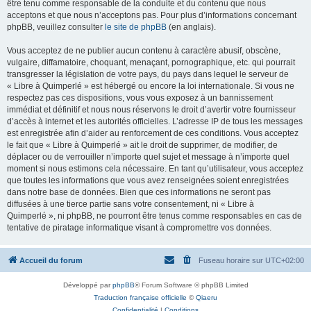
être tenu comme responsable de la conduite et du contenu que nous
acceptons et que nous n’acceptons pas. Pour plus d’informations concernant
phpBB, veuillez consulter
le site de phpBB
(en anglais).
Vous acceptez de ne publier aucun contenu à caractère abusif, obscène,
vulgaire, diffamatoire, choquant, menaçant, pornographique, etc. qui pourrait
transgresser la législation de votre pays, du pays dans lequel le serveur de
« Libre à Quimperlé » est hébergé ou encore la loi internationale. Si vous ne
respectez pas ces dispositions, vous vous exposez à un bannissement
immédiat et définitif et nous nous réservons le droit d’avertir votre fournisseur
d’accès à internet et les autorités officielles. L’adresse IP de tous les messages
est enregistrée afin d’aider au renforcement de ces conditions. Vous acceptez
le fait que « Libre à Quimperlé » ait le droit de supprimer, de modifier, de
déplacer ou de verrouiller n’importe quel sujet et message à n’importe quel
moment si nous estimons cela nécessaire. En tant qu’utilisateur, vous acceptez
que toutes les informations que vous avez renseignées soient enregistrées
dans notre base de données. Bien que ces informations ne seront pas
diffusées à une tierce partie sans votre consentement, ni « Libre à
Quimperlé », ni phpBB, ne pourront être tenus comme responsables en cas de
tentative de piratage informatique visant à compromettre vos données.
Accueil du forum
Fuseau horaire sur
UTC+02:00
Développé par
phpBB
® Forum Software © phpBB Limited
Traduction française officielle
©
Qiaeru
Confidentialité
|
Conditions