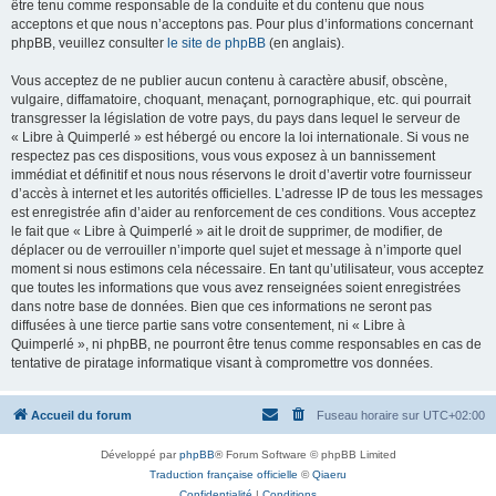
être tenu comme responsable de la conduite et du contenu que nous
acceptons et que nous n’acceptons pas. Pour plus d’informations concernant
phpBB, veuillez consulter
le site de phpBB
(en anglais).
Vous acceptez de ne publier aucun contenu à caractère abusif, obscène,
vulgaire, diffamatoire, choquant, menaçant, pornographique, etc. qui pourrait
transgresser la législation de votre pays, du pays dans lequel le serveur de
« Libre à Quimperlé » est hébergé ou encore la loi internationale. Si vous ne
respectez pas ces dispositions, vous vous exposez à un bannissement
immédiat et définitif et nous nous réservons le droit d’avertir votre fournisseur
d’accès à internet et les autorités officielles. L’adresse IP de tous les messages
est enregistrée afin d’aider au renforcement de ces conditions. Vous acceptez
le fait que « Libre à Quimperlé » ait le droit de supprimer, de modifier, de
déplacer ou de verrouiller n’importe quel sujet et message à n’importe quel
moment si nous estimons cela nécessaire. En tant qu’utilisateur, vous acceptez
que toutes les informations que vous avez renseignées soient enregistrées
dans notre base de données. Bien que ces informations ne seront pas
diffusées à une tierce partie sans votre consentement, ni « Libre à
Quimperlé », ni phpBB, ne pourront être tenus comme responsables en cas de
tentative de piratage informatique visant à compromettre vos données.
Accueil du forum
Fuseau horaire sur
UTC+02:00
Développé par
phpBB
® Forum Software © phpBB Limited
Traduction française officielle
©
Qiaeru
Confidentialité
|
Conditions