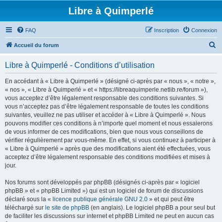
Libre à Quimperlé
FAQ
Inscription
Connexion
R
Accueil du forum
e
Libre à Quimperlé - Conditions d’utilisation
c
h
En accédant à « Libre à Quimperlé » (désigné ci-après par « nous », « notre »,
« nos », « Libre à Quimperlé » et « https://libreaquimperle.netlib.re/forum »),
e
vous acceptez d’être légalement responsable des conditions suivantes. Si
r
vous n’acceptez pas d’être légalement responsable de toutes les conditions
suivantes, veuillez ne pas utiliser et accéder à « Libre à Quimperlé ». Nous
c
pouvons modifier ces conditions à n’importe quel moment et nous essaierons
h
de vous informer de ces modifications, bien que nous vous conseillons de
vérifier régulièrement par vous-même. En effet, si vous continuez à participer à
e
« Libre à Quimperlé » après que des modifications aient été effectuées, vous
r
acceptez d’être légalement responsable des conditions modifiées et mises à
jour.
Nos forums sont développés par phpBB (désignés ci-après par « logiciel
phpBB » et « phpBB Limited ») qui est un logiciel de forum de discussions
déclaré sous la «
licence publique générale GNU 2.0
» et qui peut être
téléchargé sur
le site de phpBB
(en anglais). Le logiciel phpBB a pour seul but
de faciliter les discussions sur internet et phpBB Limited ne peut en aucun cas