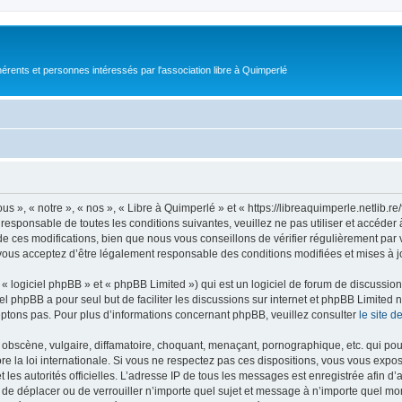
érents et personnes intéressés par l'association libre à Quimperlé
s », « notre », « nos », « Libre à Quimperlé » et « https://libreaquimperle.netlib.
responsable de toutes les conditions suivantes, veuillez ne pas utiliser et accéde
 ces modifications, bien que nous vous conseillons de vérifier régulièrement par v
vous acceptez d’être légalement responsable des conditions modifiées et mises à j
 logiciel phpBB » et « phpBB Limited ») qui est un logiciel de forum de discussio
iel phpBB a pour seul but de faciliter les discussions sur internet et phpBB Limit
ptons pas. Pour plus d’informations concernant phpBB, veuillez consulter
le site 
obscène, vulgaire, diffamatoire, choquant, menaçant, pornographique, etc. qui pourr
re la loi internationale. Si vous ne respectez pas ces dispositions, vous vous expo
 et les autorités officielles. L’adresse IP de tous les messages est enregistrée afin 
r, de déplacer ou de verrouiller n’importe quel sujet et message à n’importe quel mo