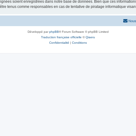
ignées soient enregistrées dans notre base de données. Bien que ces informations n
 être tenus comme responsables en cas de tentative de piratage informatique visa
Nous
Développé par
phpBB
® Forum Software © phpBB Limited
Traduction française officielle
©
Qiaeru
Confidentialité
|
Conditions