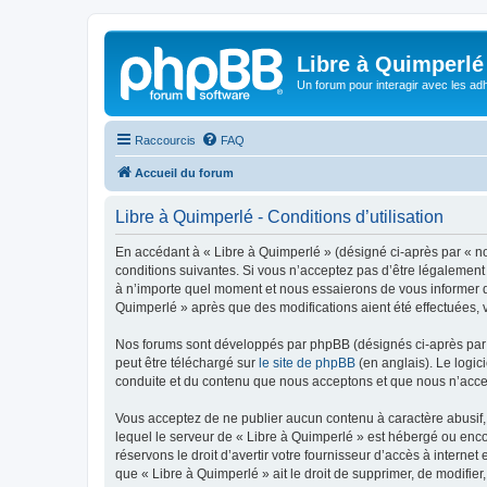
Libre à Quimperlé
Un forum pour interagir avec les adh
Raccourcis
FAQ
Accueil du forum
Libre à Quimperlé - Conditions d’utilisation
En accédant à « Libre à Quimperlé » (désigné ci-après par « nou
conditions suivantes. Si vous n’acceptez pas d’être légalement 
à n’importe quel moment et nous essaierons de vous informer de
Quimperlé » après que des modifications aient été effectuées, 
Nos forums sont développés par phpBB (désignés ci-après par «
peut être téléchargé sur
le site de phpBB
(en anglais). Le logic
conduite et du contenu que nous acceptons et que nous n’acce
Vous acceptez de ne publier aucun contenu à caractère abusif, 
lequel le serveur de « Libre à Quimperlé » est hébergé ou enco
réservons le droit d’avertir votre fournisseur d’accès à internet
que « Libre à Quimperlé » ait le droit de supprimer, de modifie