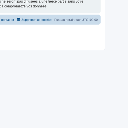
e seront pas diffusées à une tierce partie sans votre
nt à compromettre vos données.
 contacter
Supprimer les cookies
Fuseau horaire sur
UTC+02:00