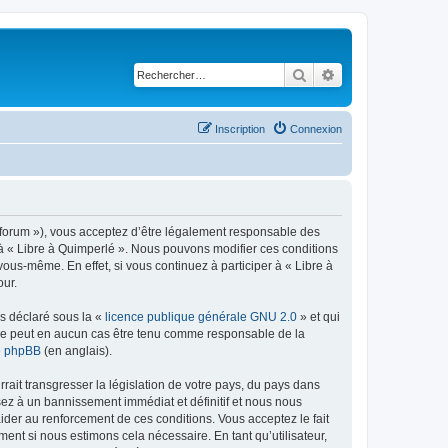
Rechercher
Recherche avancé
Inscription
Connexion
re/forum »), vous acceptez d’être légalement responsable des
r à « Libre à Quimperlé ». Nous pouvons modifier ces conditions
ous-même. En effet, si vous continuez à participer à « Libre à
our.
ns déclaré sous la «
licence publique générale GNU 2.0
» et qui
ed ne peut en aucun cas être tenu comme responsable de la
de phpBB
(en anglais).
ait transgresser la législation de votre pays, du pays dans
sez à un bannissement immédiat et définitif et nous nous
d’aider au renforcement de ces conditions. Vous acceptez le fait
ment si nous estimons cela nécessaire. En tant qu’utilisateur,