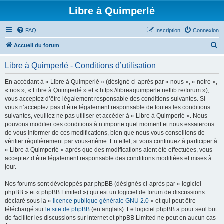
Libre à Quimperlé
FAQ
Inscription
Connexion
R
Accueil du forum
e
Libre à Quimperlé - Conditions d’utilisation
c
h
En accédant à « Libre à Quimperlé » (désigné ci-après par « nous », « notre »,
« nos », « Libre à Quimperlé » et « https://libreaquimperle.netlib.re/forum »),
e
vous acceptez d’être légalement responsable des conditions suivantes. Si
r
vous n’acceptez pas d’être légalement responsable de toutes les conditions
suivantes, veuillez ne pas utiliser et accéder à « Libre à Quimperlé ». Nous
c
pouvons modifier ces conditions à n’importe quel moment et nous essaierons
h
de vous informer de ces modifications, bien que nous vous conseillons de
vérifier régulièrement par vous-même. En effet, si vous continuez à participer à
e
« Libre à Quimperlé » après que des modifications aient été effectuées, vous
r
acceptez d’être légalement responsable des conditions modifiées et mises à
jour.
Nos forums sont développés par phpBB (désignés ci-après par « logiciel
phpBB » et « phpBB Limited ») qui est un logiciel de forum de discussions
déclaré sous la «
licence publique générale GNU 2.0
» et qui peut être
téléchargé sur
le site de phpBB
(en anglais). Le logiciel phpBB a pour seul but
de faciliter les discussions sur internet et phpBB Limited ne peut en aucun cas