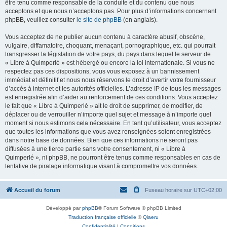
être tenu comme responsable de la conduite et du contenu que nous
acceptons et que nous n’acceptons pas. Pour plus d’informations concernant
phpBB, veuillez consulter
le site de phpBB
(en anglais).
Vous acceptez de ne publier aucun contenu à caractère abusif, obscène,
vulgaire, diffamatoire, choquant, menaçant, pornographique, etc. qui pourrait
transgresser la législation de votre pays, du pays dans lequel le serveur de
« Libre à Quimperlé » est hébergé ou encore la loi internationale. Si vous ne
respectez pas ces dispositions, vous vous exposez à un bannissement
immédiat et définitif et nous nous réservons le droit d’avertir votre fournisseur
d’accès à internet et les autorités officielles. L’adresse IP de tous les messages
est enregistrée afin d’aider au renforcement de ces conditions. Vous acceptez
le fait que « Libre à Quimperlé » ait le droit de supprimer, de modifier, de
déplacer ou de verrouiller n’importe quel sujet et message à n’importe quel
moment si nous estimons cela nécessaire. En tant qu’utilisateur, vous acceptez
que toutes les informations que vous avez renseignées soient enregistrées
dans notre base de données. Bien que ces informations ne seront pas
diffusées à une tierce partie sans votre consentement, ni « Libre à
Quimperlé », ni phpBB, ne pourront être tenus comme responsables en cas de
tentative de piratage informatique visant à compromettre vos données.
Accueil du forum
Fuseau horaire sur
UTC+02:00
Développé par
phpBB
® Forum Software © phpBB Limited
Traduction française officielle
©
Qiaeru
Confidentialité
|
Conditions