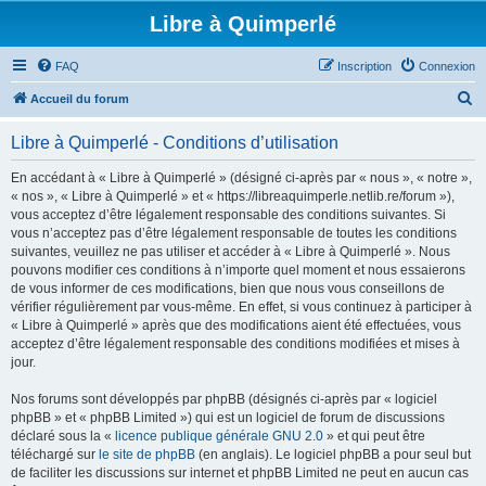
Libre à Quimperlé
FAQ
Inscription
Connexion
R
Accueil du forum
e
Libre à Quimperlé - Conditions d’utilisation
c
h
En accédant à « Libre à Quimperlé » (désigné ci-après par « nous », « notre »,
« nos », « Libre à Quimperlé » et « https://libreaquimperle.netlib.re/forum »),
e
vous acceptez d’être légalement responsable des conditions suivantes. Si
r
vous n’acceptez pas d’être légalement responsable de toutes les conditions
suivantes, veuillez ne pas utiliser et accéder à « Libre à Quimperlé ». Nous
c
pouvons modifier ces conditions à n’importe quel moment et nous essaierons
h
de vous informer de ces modifications, bien que nous vous conseillons de
vérifier régulièrement par vous-même. En effet, si vous continuez à participer à
e
« Libre à Quimperlé » après que des modifications aient été effectuées, vous
r
acceptez d’être légalement responsable des conditions modifiées et mises à
jour.
Nos forums sont développés par phpBB (désignés ci-après par « logiciel
phpBB » et « phpBB Limited ») qui est un logiciel de forum de discussions
déclaré sous la «
licence publique générale GNU 2.0
» et qui peut être
téléchargé sur
le site de phpBB
(en anglais). Le logiciel phpBB a pour seul but
de faciliter les discussions sur internet et phpBB Limited ne peut en aucun cas