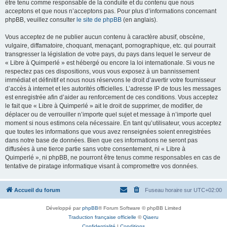
être tenu comme responsable de la conduite et du contenu que nous
acceptons et que nous n’acceptons pas. Pour plus d’informations concernant
phpBB, veuillez consulter
le site de phpBB
(en anglais).
Vous acceptez de ne publier aucun contenu à caractère abusif, obscène,
vulgaire, diffamatoire, choquant, menaçant, pornographique, etc. qui pourrait
transgresser la législation de votre pays, du pays dans lequel le serveur de
« Libre à Quimperlé » est hébergé ou encore la loi internationale. Si vous ne
respectez pas ces dispositions, vous vous exposez à un bannissement
immédiat et définitif et nous nous réservons le droit d’avertir votre fournisseur
d’accès à internet et les autorités officielles. L’adresse IP de tous les messages
est enregistrée afin d’aider au renforcement de ces conditions. Vous acceptez
le fait que « Libre à Quimperlé » ait le droit de supprimer, de modifier, de
déplacer ou de verrouiller n’importe quel sujet et message à n’importe quel
moment si nous estimons cela nécessaire. En tant qu’utilisateur, vous acceptez
que toutes les informations que vous avez renseignées soient enregistrées
dans notre base de données. Bien que ces informations ne seront pas
diffusées à une tierce partie sans votre consentement, ni « Libre à
Quimperlé », ni phpBB, ne pourront être tenus comme responsables en cas de
tentative de piratage informatique visant à compromettre vos données.
Accueil du forum
Fuseau horaire sur
UTC+02:00
Développé par
phpBB
® Forum Software © phpBB Limited
Traduction française officielle
©
Qiaeru
Confidentialité
|
Conditions