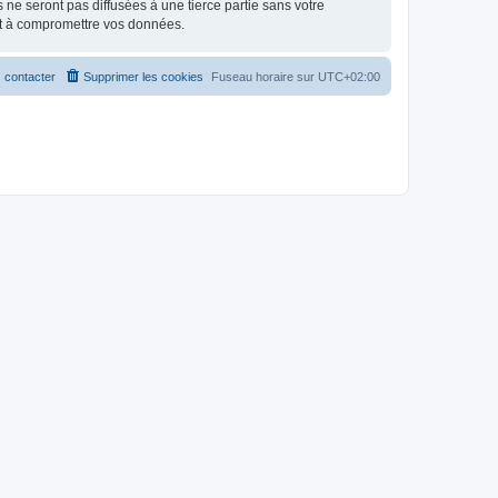
e seront pas diffusées à une tierce partie sans votre
nt à compromettre vos données.
 contacter
Supprimer les cookies
Fuseau horaire sur
UTC+02:00