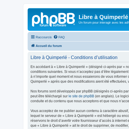
Libre à Quimperlé
Un forum pour interagir avec les adh
Raccourcis
FAQ
Accueil du forum
Libre à Quimperlé - Conditions d’utilisation
En accédant à « Libre à Quimperlé » (désigné ci-après par « nou
conditions suivantes. Si vous n’acceptez pas d’être légalement 
à n’importe quel moment et nous essaierons de vous informer de
Quimperlé » après que des modifications aient été effectuées, 
Nos forums sont développés par phpBB (désignés ci-après par «
peut être téléchargé sur
le site de phpBB
(en anglais). Le logic
conduite et du contenu que nous acceptons et que nous n’acce
Vous acceptez de ne publier aucun contenu à caractère abusif, 
lequel le serveur de « Libre à Quimperlé » est hébergé ou enco
réservons le droit d’avertir votre fournisseur d’accès à internet
que « Libre à Quimperlé » ait le droit de supprimer, de modifie