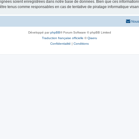
ignées soient enregistrées dans notre base de données. Bien que ces informations n
 être tenus comme responsables en cas de tentative de piratage informatique visa
Nous
Développé par
phpBB
® Forum Software © phpBB Limited
Traduction française officielle
©
Qiaeru
Confidentialité
|
Conditions