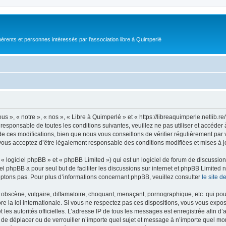
érents et personnes intéressés par l'association libre à Quimperlé
s », « notre », « nos », « Libre à Quimperlé » et « https://libreaquimperle.netlib.
responsable de toutes les conditions suivantes, veuillez ne pas utiliser et accéde
 ces modifications, bien que nous vous conseillons de vérifier régulièrement par v
vous acceptez d’être légalement responsable des conditions modifiées et mises à j
 logiciel phpBB » et « phpBB Limited ») qui est un logiciel de forum de discussio
iel phpBB a pour seul but de faciliter les discussions sur internet et phpBB Limit
ptons pas. Pour plus d’informations concernant phpBB, veuillez consulter
le site 
obscène, vulgaire, diffamatoire, choquant, menaçant, pornographique, etc. qui pourr
re la loi internationale. Si vous ne respectez pas ces dispositions, vous vous expo
 et les autorités officielles. L’adresse IP de tous les messages est enregistrée afin 
r, de déplacer ou de verrouiller n’importe quel sujet et message à n’importe quel mo