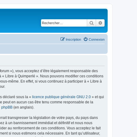
Rechercher
Recherche avancé
Inscription
Connexion
re/forum »), vous acceptez d’être légalement responsable des
r à « Libre à Quimperlé ». Nous pouvons modifier ces conditions
ous-même. En effet, si vous continuez à participer à « Libre à
our.
ns déclaré sous la «
licence publique générale GNU 2.0
» et qui
ed ne peut en aucun cas être tenu comme responsable de la
de phpBB
(en anglais).
ait transgresser la législation de votre pays, du pays dans
sez à un bannissement immédiat et définitif et nous nous
d’aider au renforcement de ces conditions. Vous acceptez le fait
ment si nous estimons cela nécessaire. En tant qu’utilisateur,