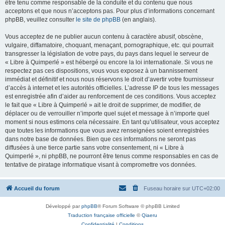
être tenu comme responsable de la conduite et du contenu que nous
acceptons et que nous n’acceptons pas. Pour plus d’informations concernant
phpBB, veuillez consulter
le site de phpBB
(en anglais).
Vous acceptez de ne publier aucun contenu à caractère abusif, obscène,
vulgaire, diffamatoire, choquant, menaçant, pornographique, etc. qui pourrait
transgresser la législation de votre pays, du pays dans lequel le serveur de
« Libre à Quimperlé » est hébergé ou encore la loi internationale. Si vous ne
respectez pas ces dispositions, vous vous exposez à un bannissement
immédiat et définitif et nous nous réservons le droit d’avertir votre fournisseur
d’accès à internet et les autorités officielles. L’adresse IP de tous les messages
est enregistrée afin d’aider au renforcement de ces conditions. Vous acceptez
le fait que « Libre à Quimperlé » ait le droit de supprimer, de modifier, de
déplacer ou de verrouiller n’importe quel sujet et message à n’importe quel
moment si nous estimons cela nécessaire. En tant qu’utilisateur, vous acceptez
que toutes les informations que vous avez renseignées soient enregistrées
dans notre base de données. Bien que ces informations ne seront pas
diffusées à une tierce partie sans votre consentement, ni « Libre à
Quimperlé », ni phpBB, ne pourront être tenus comme responsables en cas de
tentative de piratage informatique visant à compromettre vos données.
Accueil du forum
Fuseau horaire sur
UTC+02:00
Développé par
phpBB
® Forum Software © phpBB Limited
Traduction française officielle
©
Qiaeru
Confidentialité
|
Conditions