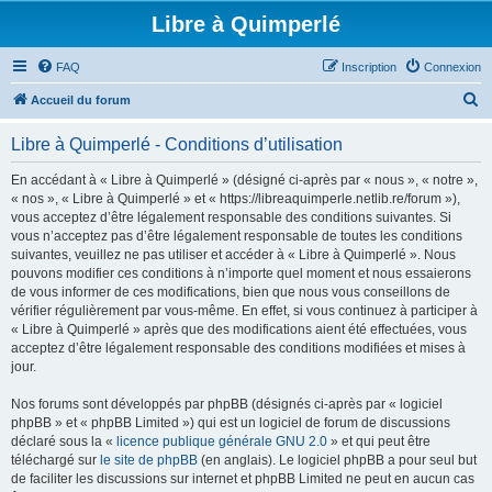
Libre à Quimperlé
FAQ
Inscription
Connexion
R
Accueil du forum
e
Libre à Quimperlé - Conditions d’utilisation
c
h
En accédant à « Libre à Quimperlé » (désigné ci-après par « nous », « notre »,
« nos », « Libre à Quimperlé » et « https://libreaquimperle.netlib.re/forum »),
e
vous acceptez d’être légalement responsable des conditions suivantes. Si
r
vous n’acceptez pas d’être légalement responsable de toutes les conditions
suivantes, veuillez ne pas utiliser et accéder à « Libre à Quimperlé ». Nous
c
pouvons modifier ces conditions à n’importe quel moment et nous essaierons
h
de vous informer de ces modifications, bien que nous vous conseillons de
vérifier régulièrement par vous-même. En effet, si vous continuez à participer à
e
« Libre à Quimperlé » après que des modifications aient été effectuées, vous
r
acceptez d’être légalement responsable des conditions modifiées et mises à
jour.
Nos forums sont développés par phpBB (désignés ci-après par « logiciel
phpBB » et « phpBB Limited ») qui est un logiciel de forum de discussions
déclaré sous la «
licence publique générale GNU 2.0
» et qui peut être
téléchargé sur
le site de phpBB
(en anglais). Le logiciel phpBB a pour seul but
de faciliter les discussions sur internet et phpBB Limited ne peut en aucun cas