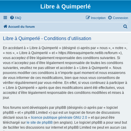
Libre à Quimperlé
FAQ
Inscription
Connexion
R
Accueil du forum
e
Libre à Quimperlé - Conditions d’utilisation
c
h
En accédant à « Libre à Quimperlé » (désigné ci-après par « nous », « notre »,
« nos », « Libre à Quimperlé » et « https://libreaquimperle.netlib.re/forum »),
e
vous acceptez d’être légalement responsable des conditions suivantes. Si
r
vous n’acceptez pas d’être légalement responsable de toutes les conditions
suivantes, veuillez ne pas utiliser et accéder à « Libre à Quimperlé ». Nous
c
pouvons modifier ces conditions à n’importe quel moment et nous essaierons
h
de vous informer de ces modifications, bien que nous vous conseillons de
vérifier régulièrement par vous-même. En effet, si vous continuez à participer à
e
« Libre à Quimperlé » après que des modifications aient été effectuées, vous
r
acceptez d’être légalement responsable des conditions modifiées et mises à
jour.
Nos forums sont développés par phpBB (désignés ci-après par « logiciel
phpBB » et « phpBB Limited ») qui est un logiciel de forum de discussions
déclaré sous la «
licence publique générale GNU 2.0
» et qui peut être
téléchargé sur
le site de phpBB
(en anglais). Le logiciel phpBB a pour seul but
de faciliter les discussions sur internet et phpBB Limited ne peut en aucun cas