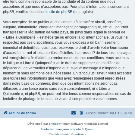
être tenu comme responsable de la conduite et du contenu que nous
acceptons et que nous n’acceptons pas. Pour plus d’informations concernant
phpBB, veuillez consulter
le site de phpBB
(en anglais).
Vous acceptez de ne publier aucun contenu à caractère abusif, obscène,
vulgaire, diffamatoire, choquant, menaçant, pornographique, etc. qui pourrait
transgresser la législation de votre pays, du pays dans lequel le serveur de
« Libre à Quimperlé » est hébergé ou encore la loi internationale. Si vous ne
respectez pas ces dispositions, vous vous exposez à un bannissement
immédiat et définitif et nous nous réservons le droit d’avertir votre fournisseur
d’accès à internet et les autorités officielles. L’adresse IP de tous les messages
est enregistrée afin d’aider au renforcement de ces conditions. Vous acceptez
le fait que « Libre à Quimperlé » ait le droit de supprimer, de modifier, de
déplacer ou de verrouiller n’importe quel sujet et message à n’importe quel
moment si nous estimons cela nécessaire. En tant qu’utilisateur, vous acceptez
que toutes les informations que vous avez renseignées soient enregistrées
dans notre base de données. Bien que ces informations ne seront pas
diffusées à une tierce partie sans votre consentement, ni « Libre à
Quimperlé », ni phpBB, ne pourront être tenus comme responsables en cas de
tentative de piratage informatique visant à compromettre vos données.
Accueil du forum
Fuseau horaire sur
UTC+02:00
Développé par
phpBB
® Forum Software © phpBB Limited
Traduction française officielle
©
Qiaeru
Confidentialité
|
Conditions