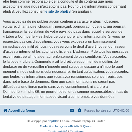
être tenu comme responsable de la conduite et du contenu que nous
acceptons et que nous n’acceptons pas. Pour plus d’informations concernant
phpBB, veuillez consulter
le site de phpBB
(en anglais).
Vous acceptez de ne publier aucun contenu à caractère abusif, obscène,
vulgaire, diffamatoire, choquant, menaçant, pornographique, etc. qui pourrait
transgresser la législation de votre pays, du pays dans lequel le serveur de
« Libre à Quimperlé » est hébergé ou encore la loi internationale. Si vous ne
respectez pas ces dispositions, vous vous exposez à un bannissement
immédiat et définitif et nous nous réservons le droit d’avertir votre fournisseur
d’accès à internet et les autorités officielles. L’adresse IP de tous les messages
est enregistrée afin d’aider au renforcement de ces conditions. Vous acceptez
le fait que « Libre à Quimperlé » ait le droit de supprimer, de modifier, de
déplacer ou de verrouiller n’importe quel sujet et message à n’importe quel
moment si nous estimons cela nécessaire. En tant qu’utilisateur, vous acceptez
que toutes les informations que vous avez renseignées soient enregistrées
dans notre base de données. Bien que ces informations ne seront pas
diffusées à une tierce partie sans votre consentement, ni « Libre à
Quimperlé », ni phpBB, ne pourront être tenus comme responsables en cas de
tentative de piratage informatique visant à compromettre vos données.
Accueil du forum
Fuseau horaire sur
UTC+02:00
Développé par
phpBB
® Forum Software © phpBB Limited
Traduction française officielle
©
Qiaeru
Confidentialité
|
Conditions