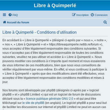
Libre à Quimperlé
FAQ
Inscription
Connexion
R
Accueil du forum
e
Libre à Quimperlé - Conditions d’utilisation
c
h
En accédant à « Libre à Quimperlé » (désigné ci-après par « nous », « notre »,
« nos », « Libre à Quimperlé » et « https://libreaquimperle.netlib.re/forum »),
e
vous acceptez d’être légalement responsable des conditions suivantes. Si
r
vous n’acceptez pas d’être légalement responsable de toutes les conditions
suivantes, veuillez ne pas utiliser et accéder à « Libre à Quimperlé ». Nous
c
pouvons modifier ces conditions à n’importe quel moment et nous essaierons
h
de vous informer de ces modifications, bien que nous vous conseillons de
vérifier régulièrement par vous-même. En effet, si vous continuez à participer à
e
« Libre à Quimperlé » après que des modifications aient été effectuées, vous
r
acceptez d’être légalement responsable des conditions modifiées et mises à
jour.
Nos forums sont développés par phpBB (désignés ci-après par « logiciel
phpBB » et « phpBB Limited ») qui est un logiciel de forum de discussions
déclaré sous la «
licence publique générale GNU 2.0
» et qui peut être
téléchargé sur
le site de phpBB
(en anglais). Le logiciel phpBB a pour seul but
de faciliter les discussions sur internet et phpBB Limited ne peut en aucun cas