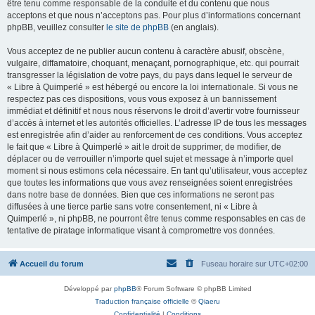
être tenu comme responsable de la conduite et du contenu que nous
acceptons et que nous n’acceptons pas. Pour plus d’informations concernant
phpBB, veuillez consulter
le site de phpBB
(en anglais).
Vous acceptez de ne publier aucun contenu à caractère abusif, obscène,
vulgaire, diffamatoire, choquant, menaçant, pornographique, etc. qui pourrait
transgresser la législation de votre pays, du pays dans lequel le serveur de
« Libre à Quimperlé » est hébergé ou encore la loi internationale. Si vous ne
respectez pas ces dispositions, vous vous exposez à un bannissement
immédiat et définitif et nous nous réservons le droit d’avertir votre fournisseur
d’accès à internet et les autorités officielles. L’adresse IP de tous les messages
est enregistrée afin d’aider au renforcement de ces conditions. Vous acceptez
le fait que « Libre à Quimperlé » ait le droit de supprimer, de modifier, de
déplacer ou de verrouiller n’importe quel sujet et message à n’importe quel
moment si nous estimons cela nécessaire. En tant qu’utilisateur, vous acceptez
que toutes les informations que vous avez renseignées soient enregistrées
dans notre base de données. Bien que ces informations ne seront pas
diffusées à une tierce partie sans votre consentement, ni « Libre à
Quimperlé », ni phpBB, ne pourront être tenus comme responsables en cas de
tentative de piratage informatique visant à compromettre vos données.
Accueil du forum
Fuseau horaire sur
UTC+02:00
Développé par
phpBB
® Forum Software © phpBB Limited
Traduction française officielle
©
Qiaeru
Confidentialité
|
Conditions