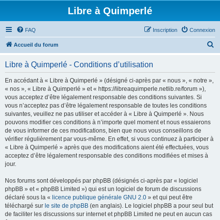
Libre à Quimperlé
FAQ
Inscription
Connexion
R
Accueil du forum
e
Libre à Quimperlé - Conditions d’utilisation
c
h
En accédant à « Libre à Quimperlé » (désigné ci-après par « nous », « notre »,
« nos », « Libre à Quimperlé » et « https://libreaquimperle.netlib.re/forum »),
e
vous acceptez d’être légalement responsable des conditions suivantes. Si
r
vous n’acceptez pas d’être légalement responsable de toutes les conditions
suivantes, veuillez ne pas utiliser et accéder à « Libre à Quimperlé ». Nous
c
pouvons modifier ces conditions à n’importe quel moment et nous essaierons
h
de vous informer de ces modifications, bien que nous vous conseillons de
vérifier régulièrement par vous-même. En effet, si vous continuez à participer à
e
« Libre à Quimperlé » après que des modifications aient été effectuées, vous
r
acceptez d’être légalement responsable des conditions modifiées et mises à
jour.
Nos forums sont développés par phpBB (désignés ci-après par « logiciel
phpBB » et « phpBB Limited ») qui est un logiciel de forum de discussions
déclaré sous la «
licence publique générale GNU 2.0
» et qui peut être
téléchargé sur
le site de phpBB
(en anglais). Le logiciel phpBB a pour seul but
de faciliter les discussions sur internet et phpBB Limited ne peut en aucun cas