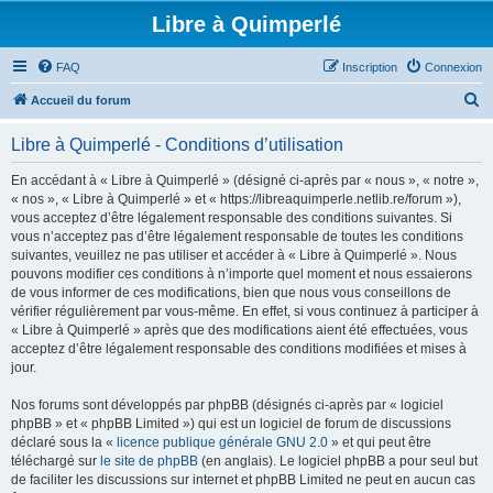
Libre à Quimperlé
FAQ
Inscription
Connexion
R
Accueil du forum
e
Libre à Quimperlé - Conditions d’utilisation
c
h
En accédant à « Libre à Quimperlé » (désigné ci-après par « nous », « notre »,
« nos », « Libre à Quimperlé » et « https://libreaquimperle.netlib.re/forum »),
e
vous acceptez d’être légalement responsable des conditions suivantes. Si
r
vous n’acceptez pas d’être légalement responsable de toutes les conditions
suivantes, veuillez ne pas utiliser et accéder à « Libre à Quimperlé ». Nous
c
pouvons modifier ces conditions à n’importe quel moment et nous essaierons
h
de vous informer de ces modifications, bien que nous vous conseillons de
vérifier régulièrement par vous-même. En effet, si vous continuez à participer à
e
« Libre à Quimperlé » après que des modifications aient été effectuées, vous
r
acceptez d’être légalement responsable des conditions modifiées et mises à
jour.
Nos forums sont développés par phpBB (désignés ci-après par « logiciel
phpBB » et « phpBB Limited ») qui est un logiciel de forum de discussions
déclaré sous la «
licence publique générale GNU 2.0
» et qui peut être
téléchargé sur
le site de phpBB
(en anglais). Le logiciel phpBB a pour seul but
de faciliter les discussions sur internet et phpBB Limited ne peut en aucun cas