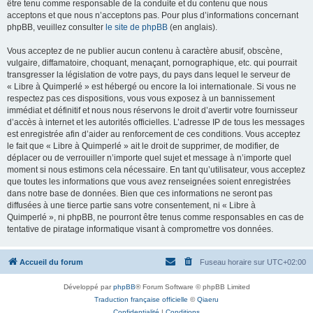
être tenu comme responsable de la conduite et du contenu que nous
acceptons et que nous n’acceptons pas. Pour plus d’informations concernant
phpBB, veuillez consulter
le site de phpBB
(en anglais).
Vous acceptez de ne publier aucun contenu à caractère abusif, obscène,
vulgaire, diffamatoire, choquant, menaçant, pornographique, etc. qui pourrait
transgresser la législation de votre pays, du pays dans lequel le serveur de
« Libre à Quimperlé » est hébergé ou encore la loi internationale. Si vous ne
respectez pas ces dispositions, vous vous exposez à un bannissement
immédiat et définitif et nous nous réservons le droit d’avertir votre fournisseur
d’accès à internet et les autorités officielles. L’adresse IP de tous les messages
est enregistrée afin d’aider au renforcement de ces conditions. Vous acceptez
le fait que « Libre à Quimperlé » ait le droit de supprimer, de modifier, de
déplacer ou de verrouiller n’importe quel sujet et message à n’importe quel
moment si nous estimons cela nécessaire. En tant qu’utilisateur, vous acceptez
que toutes les informations que vous avez renseignées soient enregistrées
dans notre base de données. Bien que ces informations ne seront pas
diffusées à une tierce partie sans votre consentement, ni « Libre à
Quimperlé », ni phpBB, ne pourront être tenus comme responsables en cas de
tentative de piratage informatique visant à compromettre vos données.
Accueil du forum
Fuseau horaire sur
UTC+02:00
Développé par
phpBB
® Forum Software © phpBB Limited
Traduction française officielle
©
Qiaeru
Confidentialité
|
Conditions