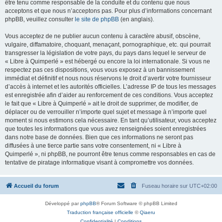
être tenu comme responsable de la conduite et du contenu que nous
acceptons et que nous n’acceptons pas. Pour plus d’informations concernant
phpBB, veuillez consulter
le site de phpBB
(en anglais).
Vous acceptez de ne publier aucun contenu à caractère abusif, obscène,
vulgaire, diffamatoire, choquant, menaçant, pornographique, etc. qui pourrait
transgresser la législation de votre pays, du pays dans lequel le serveur de
« Libre à Quimperlé » est hébergé ou encore la loi internationale. Si vous ne
respectez pas ces dispositions, vous vous exposez à un bannissement
immédiat et définitif et nous nous réservons le droit d’avertir votre fournisseur
d’accès à internet et les autorités officielles. L’adresse IP de tous les messages
est enregistrée afin d’aider au renforcement de ces conditions. Vous acceptez
le fait que « Libre à Quimperlé » ait le droit de supprimer, de modifier, de
déplacer ou de verrouiller n’importe quel sujet et message à n’importe quel
moment si nous estimons cela nécessaire. En tant qu’utilisateur, vous acceptez
que toutes les informations que vous avez renseignées soient enregistrées
dans notre base de données. Bien que ces informations ne seront pas
diffusées à une tierce partie sans votre consentement, ni « Libre à
Quimperlé », ni phpBB, ne pourront être tenus comme responsables en cas de
tentative de piratage informatique visant à compromettre vos données.
Accueil du forum
Fuseau horaire sur
UTC+02:00
Développé par
phpBB
® Forum Software © phpBB Limited
Traduction française officielle
©
Qiaeru
Confidentialité
|
Conditions