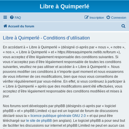
Libre à Quimperlé
FAQ
Inscription
Connexion
R
Accueil du forum
e
Libre à Quimperlé - Conditions d’utilisation
c
h
En accédant à « Libre à Quimperlé » (désigné ci-après par « nous », « notre »,
« nos », « Libre à Quimperlé » et « https://libreaquimperle.netlib.re/forum »),
e
vous acceptez d’être légalement responsable des conditions suivantes. Si
r
vous n’acceptez pas d’être légalement responsable de toutes les conditions
suivantes, veuillez ne pas utiliser et accéder à « Libre à Quimperlé ». Nous
c
pouvons modifier ces conditions à n’importe quel moment et nous essaierons
h
de vous informer de ces modifications, bien que nous vous conseillons de
vérifier régulièrement par vous-même. En effet, si vous continuez à participer à
e
« Libre à Quimperlé » après que des modifications aient été effectuées, vous
r
acceptez d’être légalement responsable des conditions modifiées et mises à
jour.
Nos forums sont développés par phpBB (désignés ci-après par « logiciel
phpBB » et « phpBB Limited ») qui est un logiciel de forum de discussions
déclaré sous la «
licence publique générale GNU 2.0
» et qui peut être
téléchargé sur
le site de phpBB
(en anglais). Le logiciel phpBB a pour seul but
de faciliter les discussions sur internet et phpBB Limited ne peut en aucun cas