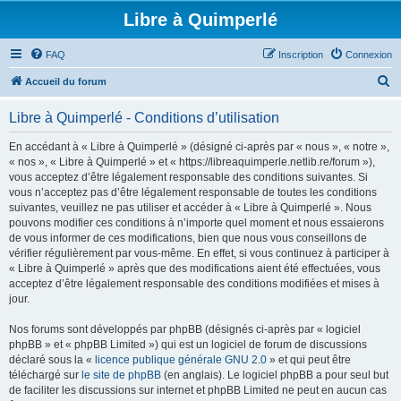
Libre à Quimperlé
FAQ
Inscription
Connexion
R
Accueil du forum
e
Libre à Quimperlé - Conditions d’utilisation
c
h
En accédant à « Libre à Quimperlé » (désigné ci-après par « nous », « notre »,
« nos », « Libre à Quimperlé » et « https://libreaquimperle.netlib.re/forum »),
e
vous acceptez d’être légalement responsable des conditions suivantes. Si
r
vous n’acceptez pas d’être légalement responsable de toutes les conditions
suivantes, veuillez ne pas utiliser et accéder à « Libre à Quimperlé ». Nous
c
pouvons modifier ces conditions à n’importe quel moment et nous essaierons
h
de vous informer de ces modifications, bien que nous vous conseillons de
vérifier régulièrement par vous-même. En effet, si vous continuez à participer à
e
« Libre à Quimperlé » après que des modifications aient été effectuées, vous
r
acceptez d’être légalement responsable des conditions modifiées et mises à
jour.
Nos forums sont développés par phpBB (désignés ci-après par « logiciel
phpBB » et « phpBB Limited ») qui est un logiciel de forum de discussions
déclaré sous la «
licence publique générale GNU 2.0
» et qui peut être
téléchargé sur
le site de phpBB
(en anglais). Le logiciel phpBB a pour seul but
de faciliter les discussions sur internet et phpBB Limited ne peut en aucun cas