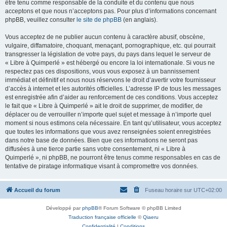
être tenu comme responsable de la conduite et du contenu que nous
acceptons et que nous n’acceptons pas. Pour plus d’informations concernant
phpBB, veuillez consulter
le site de phpBB
(en anglais).
Vous acceptez de ne publier aucun contenu à caractère abusif, obscène,
vulgaire, diffamatoire, choquant, menaçant, pornographique, etc. qui pourrait
transgresser la législation de votre pays, du pays dans lequel le serveur de
« Libre à Quimperlé » est hébergé ou encore la loi internationale. Si vous ne
respectez pas ces dispositions, vous vous exposez à un bannissement
immédiat et définitif et nous nous réservons le droit d’avertir votre fournisseur
d’accès à internet et les autorités officielles. L’adresse IP de tous les messages
est enregistrée afin d’aider au renforcement de ces conditions. Vous acceptez
le fait que « Libre à Quimperlé » ait le droit de supprimer, de modifier, de
déplacer ou de verrouiller n’importe quel sujet et message à n’importe quel
moment si nous estimons cela nécessaire. En tant qu’utilisateur, vous acceptez
que toutes les informations que vous avez renseignées soient enregistrées
dans notre base de données. Bien que ces informations ne seront pas
diffusées à une tierce partie sans votre consentement, ni « Libre à
Quimperlé », ni phpBB, ne pourront être tenus comme responsables en cas de
tentative de piratage informatique visant à compromettre vos données.
Accueil du forum
Fuseau horaire sur
UTC+02:00
Développé par
phpBB
® Forum Software © phpBB Limited
Traduction française officielle
©
Qiaeru
Confidentialité
|
Conditions