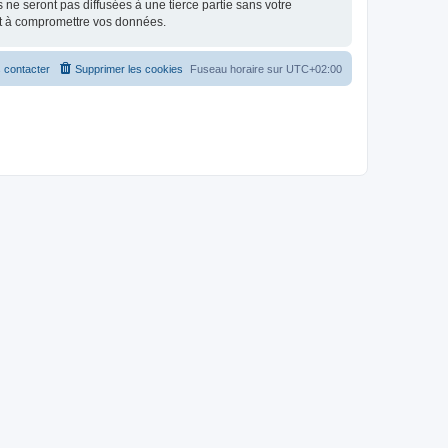
e seront pas diffusées à une tierce partie sans votre
nt à compromettre vos données.
 contacter
Supprimer les cookies
Fuseau horaire sur
UTC+02:00