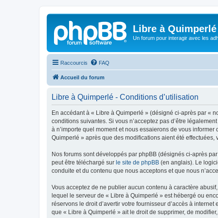
Libre à Quimperlé
Un forum pour interagir avec les adh
Raccourcis
FAQ
Accueil du forum
Libre à Quimperlé - Conditions d’utilisation
En accédant à « Libre à Quimperlé » (désigné ci-après par « nou
conditions suivantes. Si vous n’acceptez pas d’être légalement 
à n’importe quel moment et nous essaierons de vous informer de
Quimperlé » après que des modifications aient été effectuées, 
Nos forums sont développés par phpBB (désignés ci-après par «
peut être téléchargé sur
le site de phpBB
(en anglais). Le logic
conduite et du contenu que nous acceptons et que nous n’acce
Vous acceptez de ne publier aucun contenu à caractère abusif, 
lequel le serveur de « Libre à Quimperlé » est hébergé ou enco
réservons le droit d’avertir votre fournisseur d’accès à internet
que « Libre à Quimperlé » ait le droit de supprimer, de modifie