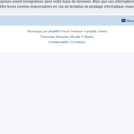
ignées soient enregistrées dans notre base de données. Bien que ces informations n
 être tenus comme responsables en cas de tentative de piratage informatique visa
Nous
Développé par
phpBB
® Forum Software © phpBB Limited
Traduction française officielle
©
Qiaeru
Confidentialité
|
Conditions