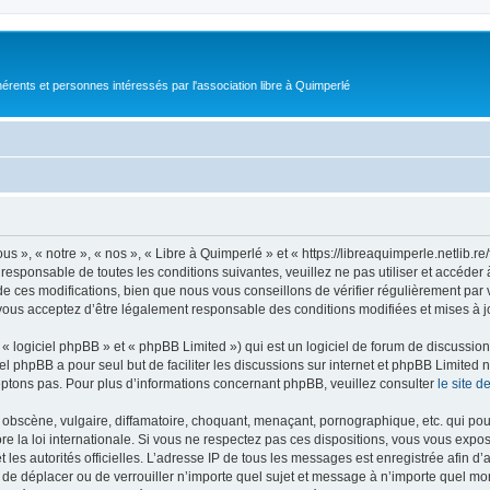
érents et personnes intéressés par l'association libre à Quimperlé
s », « notre », « nos », « Libre à Quimperlé » et « https://libreaquimperle.netlib.
responsable de toutes les conditions suivantes, veuillez ne pas utiliser et accéde
 ces modifications, bien que nous vous conseillons de vérifier régulièrement par v
vous acceptez d’être légalement responsable des conditions modifiées et mises à j
 logiciel phpBB » et « phpBB Limited ») qui est un logiciel de forum de discussio
iel phpBB a pour seul but de faciliter les discussions sur internet et phpBB Limit
ptons pas. Pour plus d’informations concernant phpBB, veuillez consulter
le site 
obscène, vulgaire, diffamatoire, choquant, menaçant, pornographique, etc. qui pourr
re la loi internationale. Si vous ne respectez pas ces dispositions, vous vous expo
 et les autorités officielles. L’adresse IP de tous les messages est enregistrée afin 
r, de déplacer ou de verrouiller n’importe quel sujet et message à n’importe quel mo