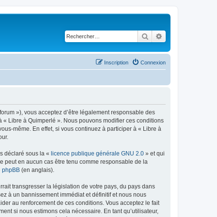
Rechercher
Recherche avancé
Inscription
Connexion
re/forum »), vous acceptez d’être légalement responsable des
r à « Libre à Quimperlé ». Nous pouvons modifier ces conditions
ous-même. En effet, si vous continuez à participer à « Libre à
our.
ns déclaré sous la «
licence publique générale GNU 2.0
» et qui
ed ne peut en aucun cas être tenu comme responsable de la
de phpBB
(en anglais).
ait transgresser la législation de votre pays, du pays dans
sez à un bannissement immédiat et définitif et nous nous
d’aider au renforcement de ces conditions. Vous acceptez le fait
ment si nous estimons cela nécessaire. En tant qu’utilisateur,