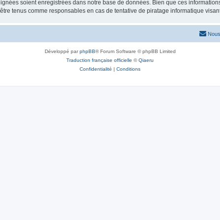
ignées soient enregistrées dans notre base de données. Bien que ces informations n
 être tenus comme responsables en cas de tentative de piratage informatique visa
Nous
Développé par
phpBB
® Forum Software © phpBB Limited
Traduction française officielle
©
Qiaeru
Confidentialité
|
Conditions