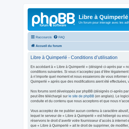
Libre à Quimperlé
Un forum pour interagir avec les adh
Raccourcis
FAQ
Accueil du forum
Libre à Quimperlé - Conditions d’utilisation
En accédant à « Libre à Quimperlé » (désigné ci-après par « nou
conditions suivantes. Si vous n’acceptez pas d’être légalement 
à n’importe quel moment et nous essaierons de vous informer de
Quimperlé » après que des modifications aient été effectuées, 
Nos forums sont développés par phpBB (désignés ci-après par «
peut être téléchargé sur
le site de phpBB
(en anglais). Le logic
conduite et du contenu que nous acceptons et que nous n’acce
Vous acceptez de ne publier aucun contenu à caractère abusif, 
lequel le serveur de « Libre à Quimperlé » est hébergé ou enco
réservons le droit d’avertir votre fournisseur d’accès à internet
que « Libre à Quimperlé » ait le droit de supprimer, de modifie