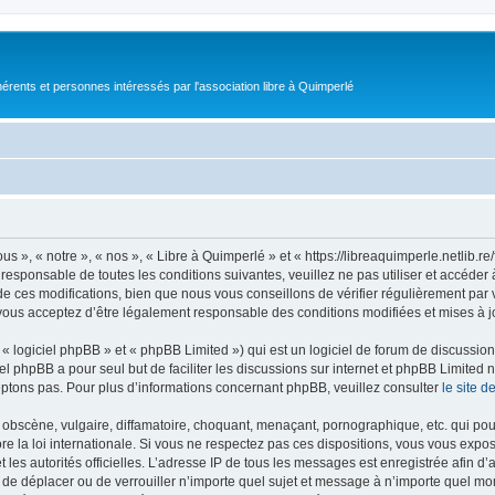
érents et personnes intéressés par l'association libre à Quimperlé
s », « notre », « nos », « Libre à Quimperlé » et « https://libreaquimperle.netlib.
responsable de toutes les conditions suivantes, veuillez ne pas utiliser et accéde
 ces modifications, bien que nous vous conseillons de vérifier régulièrement par v
vous acceptez d’être légalement responsable des conditions modifiées et mises à j
 logiciel phpBB » et « phpBB Limited ») qui est un logiciel de forum de discussio
iel phpBB a pour seul but de faciliter les discussions sur internet et phpBB Limit
ptons pas. Pour plus d’informations concernant phpBB, veuillez consulter
le site 
obscène, vulgaire, diffamatoire, choquant, menaçant, pornographique, etc. qui pourr
re la loi internationale. Si vous ne respectez pas ces dispositions, vous vous expo
 et les autorités officielles. L’adresse IP de tous les messages est enregistrée afin 
r, de déplacer ou de verrouiller n’importe quel sujet et message à n’importe quel mo