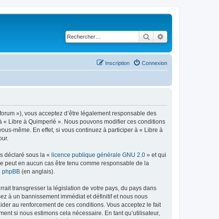
Rechercher
Recherche avancé
Inscription
Connexion
re/forum »), vous acceptez d’être légalement responsable des
r à « Libre à Quimperlé ». Nous pouvons modifier ces conditions
ous-même. En effet, si vous continuez à participer à « Libre à
our.
ns déclaré sous la «
licence publique générale GNU 2.0
» et qui
ed ne peut en aucun cas être tenu comme responsable de la
de phpBB
(en anglais).
ait transgresser la législation de votre pays, du pays dans
sez à un bannissement immédiat et définitif et nous nous
d’aider au renforcement de ces conditions. Vous acceptez le fait
ment si nous estimons cela nécessaire. En tant qu’utilisateur,