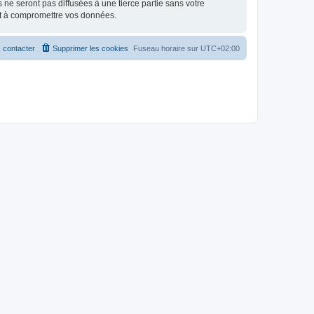
e seront pas diffusées à une tierce partie sans votre
nt à compromettre vos données.
 contacter
Supprimer les cookies
Fuseau horaire sur
UTC+02:00