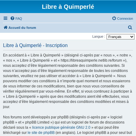
Libre à Quimperlé
FAQ
Connexion
R
Accueil du forum
e
Langue :
c
Libre à Quimperlé - Inscription
h
En accédant à « Libre à Quimperlé » (désigné ci-après par « nous », « notre »,
e
« nos », « Libre à Quimperlé » et « https://libreaquimperle.netlib.re/forum »),
r
vous acceptez d’être légalement responsable des conditions suivantes. Si
vous n’acceptez pas d’être légalement responsable de toutes les conditions
c
suivantes, veuillez ne pas utiliser et accéder à « Libre à Quimperlé ». Nous
h
pouvons modifier ces conditions à n’importe quel moment et nous essaierons
e
de vous informer de ces modifications, bien que nous vous conseillons de
vérifier régulièrement par vous-même. En effet, si vous continuez à participer à
r
« Libre à Quimperlé » après que des modifications aient été effectuées, vous
acceptez d’être légalement responsable des conditions modifiées et mises à
jour.
Nos forums sont développés par phpBB (désignés ci-après par « logiciel
phpBB » et « phpBB Limited ») qui est un logiciel de forum de discussions
déclaré sous la «
licence publique générale GNU 2.0
» et qui peut être
téléchargé sur
le site de phpBB
(en anglais). Le logiciel phpBB a pour seul but