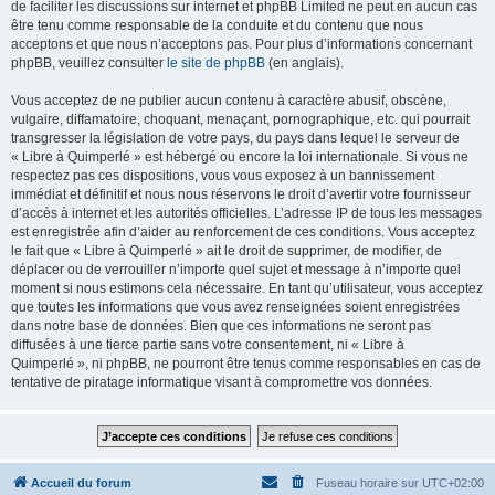
de faciliter les discussions sur internet et phpBB Limited ne peut en aucun cas
être tenu comme responsable de la conduite et du contenu que nous
acceptons et que nous n’acceptons pas. Pour plus d’informations concernant
phpBB, veuillez consulter
le site de phpBB
(en anglais).
Vous acceptez de ne publier aucun contenu à caractère abusif, obscène,
vulgaire, diffamatoire, choquant, menaçant, pornographique, etc. qui pourrait
transgresser la législation de votre pays, du pays dans lequel le serveur de
« Libre à Quimperlé » est hébergé ou encore la loi internationale. Si vous ne
respectez pas ces dispositions, vous vous exposez à un bannissement
immédiat et définitif et nous nous réservons le droit d’avertir votre fournisseur
d’accès à internet et les autorités officielles. L’adresse IP de tous les messages
est enregistrée afin d’aider au renforcement de ces conditions. Vous acceptez
le fait que « Libre à Quimperlé » ait le droit de supprimer, de modifier, de
déplacer ou de verrouiller n’importe quel sujet et message à n’importe quel
moment si nous estimons cela nécessaire. En tant qu’utilisateur, vous acceptez
que toutes les informations que vous avez renseignées soient enregistrées
dans notre base de données. Bien que ces informations ne seront pas
diffusées à une tierce partie sans votre consentement, ni « Libre à
Quimperlé », ni phpBB, ne pourront être tenus comme responsables en cas de
tentative de piratage informatique visant à compromettre vos données.
Accueil du forum
Fuseau horaire sur
UTC+02:00