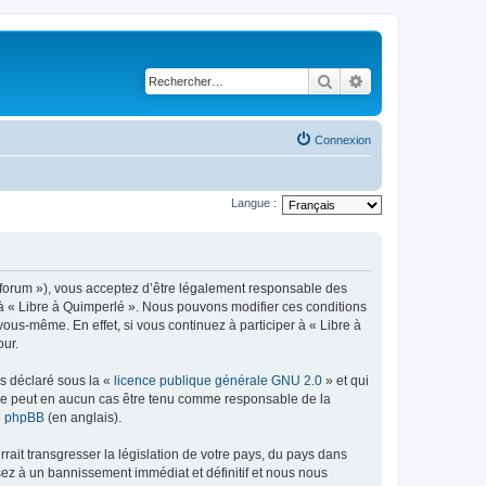
Rechercher
Recherche avancé
Connexion
Langue :
re/forum »), vous acceptez d’être légalement responsable des
r à « Libre à Quimperlé ». Nous pouvons modifier ces conditions
ous-même. En effet, si vous continuez à participer à « Libre à
our.
ns déclaré sous la «
licence publique générale GNU 2.0
» et qui
ed ne peut en aucun cas être tenu comme responsable de la
de phpBB
(en anglais).
ait transgresser la législation de votre pays, du pays dans
sez à un bannissement immédiat et définitif et nous nous