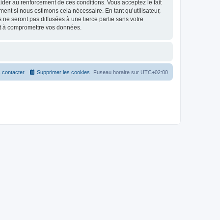
d’aider au renforcement de ces conditions. Vous acceptez le fait
ment si nous estimons cela nécessaire. En tant qu’utilisateur,
e seront pas diffusées à une tierce partie sans votre
nt à compromettre vos données.
 contacter
Supprimer les cookies
Fuseau horaire sur
UTC+02:00