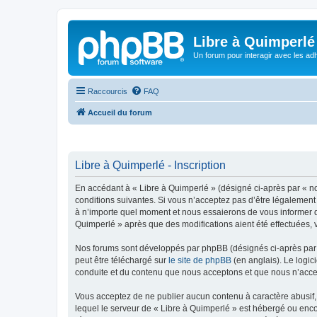
Libre à Quimperlé
Un forum pour interagir avec les adh
Raccourcis
FAQ
Accueil du forum
Libre à Quimperlé - Inscription
En accédant à « Libre à Quimperlé » (désigné ci-après par « nou
conditions suivantes. Si vous n’acceptez pas d’être légalement 
à n’importe quel moment et nous essaierons de vous informer de
Quimperlé » après que des modifications aient été effectuées, 
Nos forums sont développés par phpBB (désignés ci-après par «
peut être téléchargé sur
le site de phpBB
(en anglais). Le logic
conduite et du contenu que nous acceptons et que nous n’acce
Vous acceptez de ne publier aucun contenu à caractère abusif, 
lequel le serveur de « Libre à Quimperlé » est hébergé ou enco