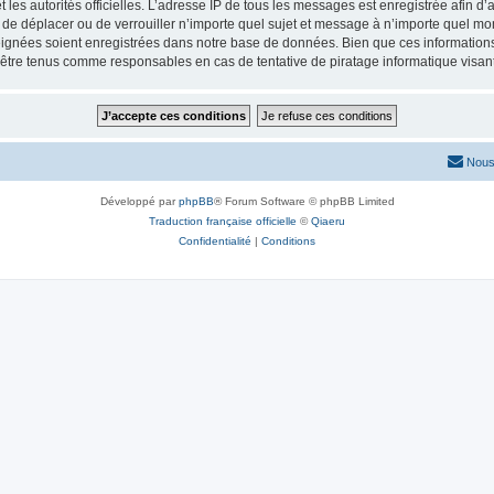
 et les autorités officielles. L’adresse IP de tous les messages est enregistrée afin 
r, de déplacer ou de verrouiller n’importe quel sujet et message à n’importe quel mo
ignées soient enregistrées dans notre base de données. Bien que ces informations n
 être tenus comme responsables en cas de tentative de piratage informatique visa
Nous
Développé par
phpBB
® Forum Software © phpBB Limited
Traduction française officielle
©
Qiaeru
Confidentialité
|
Conditions