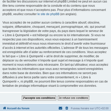
de faciliter les discussions sur internet et phpBB Limited ne peut en aucun cas
être tenu comme responsable de la conduite et du contenu que nous
acceptons et que nous n’acceptons pas. Pour plus d’informations concernant
phpBB, veuillez consulter
le site de phpBB
(en anglais).
Vous acceptez de ne publier aucun contenu à caractère abusif, obscène,
vulgaire, diffamatoire, choquant, menaçant, pornographique, etc. qui pourrait
transgresser la législation de votre pays, du pays dans lequel le serveur de
« Libre à Quimperlé » est hébergé ou encore la loi internationale. Si vous ne
respectez pas ces dispositions, vous vous exposez à un bannissement
immédiat et définitif et nous nous réservons le droit d’avertir votre fournisseur
d’accès à internet et les autorités officielles. L’adresse IP de tous les messages
est enregistrée afin d’aider au renforcement de ces conditions. Vous acceptez
le fait que « Libre à Quimperlé » ait le droit de supprimer, de modifier, de
déplacer ou de verrouiller n’importe quel sujet et message à n’importe quel
moment si nous estimons cela nécessaire. En tant qu’utilisateur, vous acceptez
que toutes les informations que vous avez renseignées soient enregistrées
dans notre base de données. Bien que ces informations ne seront pas
diffusées à une tierce partie sans votre consentement, ni « Libre à
Quimperlé », ni phpBB, ne pourront être tenus comme responsables en cas de
tentative de piratage informatique visant à compromettre vos données.
Accueil du forum
Fuseau horaire sur
UTC+02:00