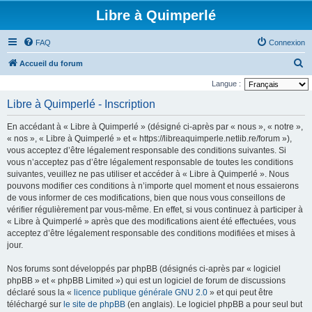
Libre à Quimperlé
FAQ
Connexion
R
Accueil du forum
e
Langue :
c
Libre à Quimperlé - Inscription
h
En accédant à « Libre à Quimperlé » (désigné ci-après par « nous », « notre »,
e
« nos », « Libre à Quimperlé » et « https://libreaquimperle.netlib.re/forum »),
r
vous acceptez d’être légalement responsable des conditions suivantes. Si
vous n’acceptez pas d’être légalement responsable de toutes les conditions
c
suivantes, veuillez ne pas utiliser et accéder à « Libre à Quimperlé ». Nous
h
pouvons modifier ces conditions à n’importe quel moment et nous essaierons
e
de vous informer de ces modifications, bien que nous vous conseillons de
vérifier régulièrement par vous-même. En effet, si vous continuez à participer à
r
« Libre à Quimperlé » après que des modifications aient été effectuées, vous
acceptez d’être légalement responsable des conditions modifiées et mises à
jour.
Nos forums sont développés par phpBB (désignés ci-après par « logiciel
phpBB » et « phpBB Limited ») qui est un logiciel de forum de discussions
déclaré sous la «
licence publique générale GNU 2.0
» et qui peut être
téléchargé sur
le site de phpBB
(en anglais). Le logiciel phpBB a pour seul but