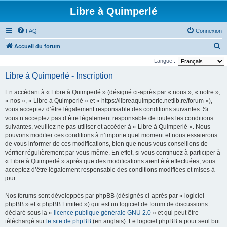
Libre à Quimperlé
FAQ
Connexion
R
Accueil du forum
e
Langue :
c
Libre à Quimperlé - Inscription
h
En accédant à « Libre à Quimperlé » (désigné ci-après par « nous », « notre »,
e
« nos », « Libre à Quimperlé » et « https://libreaquimperle.netlib.re/forum »),
r
vous acceptez d’être légalement responsable des conditions suivantes. Si
vous n’acceptez pas d’être légalement responsable de toutes les conditions
c
suivantes, veuillez ne pas utiliser et accéder à « Libre à Quimperlé ». Nous
h
pouvons modifier ces conditions à n’importe quel moment et nous essaierons
e
de vous informer de ces modifications, bien que nous vous conseillons de
vérifier régulièrement par vous-même. En effet, si vous continuez à participer à
r
« Libre à Quimperlé » après que des modifications aient été effectuées, vous
acceptez d’être légalement responsable des conditions modifiées et mises à
jour.
Nos forums sont développés par phpBB (désignés ci-après par « logiciel
phpBB » et « phpBB Limited ») qui est un logiciel de forum de discussions
déclaré sous la «
licence publique générale GNU 2.0
» et qui peut être
téléchargé sur
le site de phpBB
(en anglais). Le logiciel phpBB a pour seul but