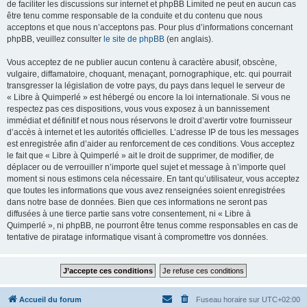
de faciliter les discussions sur internet et phpBB Limited ne peut en aucun cas
être tenu comme responsable de la conduite et du contenu que nous
acceptons et que nous n’acceptons pas. Pour plus d’informations concernant
phpBB, veuillez consulter
le site de phpBB
(en anglais).
Vous acceptez de ne publier aucun contenu à caractère abusif, obscène,
vulgaire, diffamatoire, choquant, menaçant, pornographique, etc. qui pourrait
transgresser la législation de votre pays, du pays dans lequel le serveur de
« Libre à Quimperlé » est hébergé ou encore la loi internationale. Si vous ne
respectez pas ces dispositions, vous vous exposez à un bannissement
immédiat et définitif et nous nous réservons le droit d’avertir votre fournisseur
d’accès à internet et les autorités officielles. L’adresse IP de tous les messages
est enregistrée afin d’aider au renforcement de ces conditions. Vous acceptez
le fait que « Libre à Quimperlé » ait le droit de supprimer, de modifier, de
déplacer ou de verrouiller n’importe quel sujet et message à n’importe quel
moment si nous estimons cela nécessaire. En tant qu’utilisateur, vous acceptez
que toutes les informations que vous avez renseignées soient enregistrées
dans notre base de données. Bien que ces informations ne seront pas
diffusées à une tierce partie sans votre consentement, ni « Libre à
Quimperlé », ni phpBB, ne pourront être tenus comme responsables en cas de
tentative de piratage informatique visant à compromettre vos données.
Accueil du forum
Fuseau horaire sur
UTC+02:00