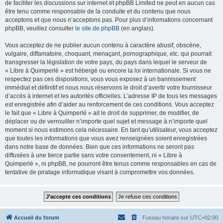
de faciliter les discussions sur internet et phpBB Limited ne peut en aucun cas
être tenu comme responsable de la conduite et du contenu que nous
acceptons et que nous n’acceptons pas. Pour plus d’informations concernant
phpBB, veuillez consulter
le site de phpBB
(en anglais).
Vous acceptez de ne publier aucun contenu à caractère abusif, obscène,
vulgaire, diffamatoire, choquant, menaçant, pornographique, etc. qui pourrait
transgresser la législation de votre pays, du pays dans lequel le serveur de
« Libre à Quimperlé » est hébergé ou encore la loi internationale. Si vous ne
respectez pas ces dispositions, vous vous exposez à un bannissement
immédiat et définitif et nous nous réservons le droit d’avertir votre fournisseur
d’accès à internet et les autorités officielles. L’adresse IP de tous les messages
est enregistrée afin d’aider au renforcement de ces conditions. Vous acceptez
le fait que « Libre à Quimperlé » ait le droit de supprimer, de modifier, de
déplacer ou de verrouiller n’importe quel sujet et message à n’importe quel
moment si nous estimons cela nécessaire. En tant qu’utilisateur, vous acceptez
que toutes les informations que vous avez renseignées soient enregistrées
dans notre base de données. Bien que ces informations ne seront pas
diffusées à une tierce partie sans votre consentement, ni « Libre à
Quimperlé », ni phpBB, ne pourront être tenus comme responsables en cas de
tentative de piratage informatique visant à compromettre vos données.
Accueil du forum
Fuseau horaire sur
UTC+02:00