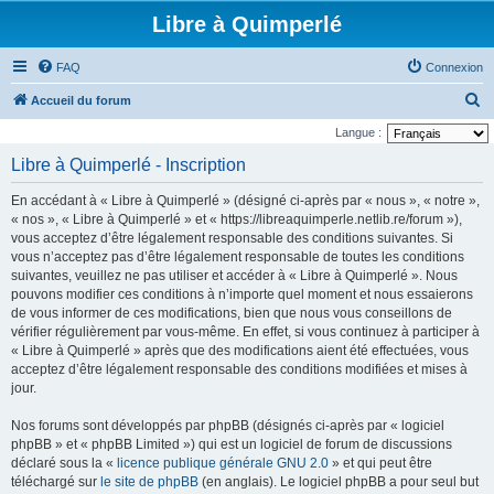
Libre à Quimperlé
FAQ
Connexion
R
Accueil du forum
e
Langue :
c
Libre à Quimperlé - Inscription
h
En accédant à « Libre à Quimperlé » (désigné ci-après par « nous », « notre »,
e
« nos », « Libre à Quimperlé » et « https://libreaquimperle.netlib.re/forum »),
r
vous acceptez d’être légalement responsable des conditions suivantes. Si
vous n’acceptez pas d’être légalement responsable de toutes les conditions
c
suivantes, veuillez ne pas utiliser et accéder à « Libre à Quimperlé ». Nous
h
pouvons modifier ces conditions à n’importe quel moment et nous essaierons
e
de vous informer de ces modifications, bien que nous vous conseillons de
vérifier régulièrement par vous-même. En effet, si vous continuez à participer à
r
« Libre à Quimperlé » après que des modifications aient été effectuées, vous
acceptez d’être légalement responsable des conditions modifiées et mises à
jour.
Nos forums sont développés par phpBB (désignés ci-après par « logiciel
phpBB » et « phpBB Limited ») qui est un logiciel de forum de discussions
déclaré sous la «
licence publique générale GNU 2.0
» et qui peut être
téléchargé sur
le site de phpBB
(en anglais). Le logiciel phpBB a pour seul but