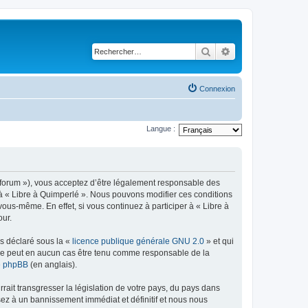
Rechercher
Recherche avancé
Connexion
Langue :
re/forum »), vous acceptez d’être légalement responsable des
r à « Libre à Quimperlé ». Nous pouvons modifier ces conditions
ous-même. En effet, si vous continuez à participer à « Libre à
our.
ns déclaré sous la «
licence publique générale GNU 2.0
» et qui
ed ne peut en aucun cas être tenu comme responsable de la
de phpBB
(en anglais).
ait transgresser la législation de votre pays, du pays dans
sez à un bannissement immédiat et définitif et nous nous