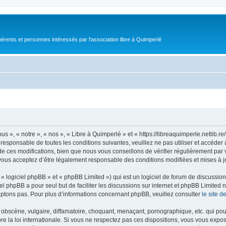
érents et personnes intéressés par l'association libre à Quimperlé
s », « notre », « nos », « Libre à Quimperlé » et « https://libreaquimperle.netlib.
responsable de toutes les conditions suivantes, veuillez ne pas utiliser et accéde
 ces modifications, bien que nous vous conseillons de vérifier régulièrement par v
vous acceptez d’être légalement responsable des conditions modifiées et mises à j
 logiciel phpBB » et « phpBB Limited ») qui est un logiciel de forum de discussio
iel phpBB a pour seul but de faciliter les discussions sur internet et phpBB Limit
ptons pas. Pour plus d’informations concernant phpBB, veuillez consulter
le site 
obscène, vulgaire, diffamatoire, choquant, menaçant, pornographique, etc. qui pourr
re la loi internationale. Si vous ne respectez pas ces dispositions, vous vous expo