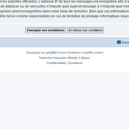
 et les autorités officielles. L’adresse IP de tous les messages est enregistrée afin 
r, de déplacer ou de verrouiller n’importe quel sujet et message à n’importe quel mo
ignées soient enregistrées dans notre base de données. Bien que ces informations n
 être tenus comme responsables en cas de tentative de piratage informatique visa
Nous
Développé par
phpBB
® Forum Software © phpBB Limited
Traduction française officielle
©
Qiaeru
Confidentialité
|
Conditions