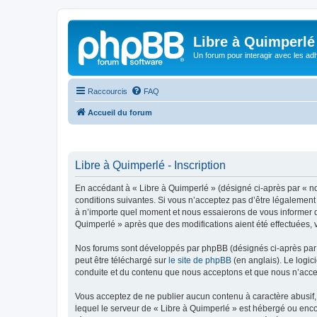
Libre à Quimperlé
Un forum pour interagir avec les adh
Raccourcis
FAQ
Accueil du forum
Libre à Quimperlé - Inscription
En accédant à « Libre à Quimperlé » (désigné ci-après par « nou
conditions suivantes. Si vous n’acceptez pas d’être légalement 
à n’importe quel moment et nous essaierons de vous informer de
Quimperlé » après que des modifications aient été effectuées, 
Nos forums sont développés par phpBB (désignés ci-après par «
peut être téléchargé sur
le site de phpBB
(en anglais). Le logic
conduite et du contenu que nous acceptons et que nous n’acce
Vous acceptez de ne publier aucun contenu à caractère abusif, 
lequel le serveur de « Libre à Quimperlé » est hébergé ou enco