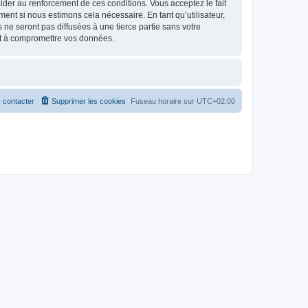
d’aider au renforcement de ces conditions. Vous acceptez le fait
ment si nous estimons cela nécessaire. En tant qu’utilisateur,
e seront pas diffusées à une tierce partie sans votre
nt à compromettre vos données.
 contacter
Supprimer les cookies
Fuseau horaire sur
UTC+02:00