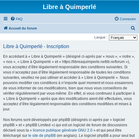
Libre à Quimperlé
FAQ
Connexion
R
Accueil du forum
e
Langue :
c
Libre à Quimperlé - Inscription
h
En accédant à « Libre à Quimperlé » (désigné ci-après par « nous », « notre »,
e
« nos », « Libre à Quimperlé » et « https://libreaquimperle.netlib.re/forum »),
r
vous acceptez d’être légalement responsable des conditions suivantes. Si
vous n’acceptez pas d’être légalement responsable de toutes les conditions
c
suivantes, veuillez ne pas utiliser et accéder à « Libre à Quimperlé ». Nous
h
pouvons modifier ces conditions à n’importe quel moment et nous essaierons
e
de vous informer de ces modifications, bien que nous vous conseillons de
vérifier régulièrement par vous-même. En effet, si vous continuez à participer à
r
« Libre à Quimperlé » après que des modifications aient été effectuées, vous
acceptez d’être légalement responsable des conditions modifiées et mises à
jour.
Nos forums sont développés par phpBB (désignés ci-après par « logiciel
phpBB » et « phpBB Limited ») qui est un logiciel de forum de discussions
déclaré sous la «
licence publique générale GNU 2.0
» et qui peut être
téléchargé sur
le site de phpBB
(en anglais). Le logiciel phpBB a pour seul but