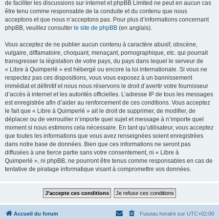
de faciliter les discussions sur internet et phpBB Limited ne peut en aucun cas
être tenu comme responsable de la conduite et du contenu que nous
acceptons et que nous n’acceptons pas. Pour plus d’informations concernant
phpBB, veuillez consulter
le site de phpBB
(en anglais).
Vous acceptez de ne publier aucun contenu à caractère abusif, obscène,
vulgaire, diffamatoire, choquant, menaçant, pornographique, etc. qui pourrait
transgresser la législation de votre pays, du pays dans lequel le serveur de
« Libre à Quimperlé » est hébergé ou encore la loi internationale. Si vous ne
respectez pas ces dispositions, vous vous exposez à un bannissement
immédiat et définitif et nous nous réservons le droit d’avertir votre fournisseur
d’accès à internet et les autorités officielles. L’adresse IP de tous les messages
est enregistrée afin d’aider au renforcement de ces conditions. Vous acceptez
le fait que « Libre à Quimperlé » ait le droit de supprimer, de modifier, de
déplacer ou de verrouiller n’importe quel sujet et message à n’importe quel
moment si nous estimons cela nécessaire. En tant qu’utilisateur, vous acceptez
que toutes les informations que vous avez renseignées soient enregistrées
dans notre base de données. Bien que ces informations ne seront pas
diffusées à une tierce partie sans votre consentement, ni « Libre à
Quimperlé », ni phpBB, ne pourront être tenus comme responsables en cas de
tentative de piratage informatique visant à compromettre vos données.
Accueil du forum
Fuseau horaire sur
UTC+02:00