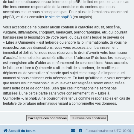
de faciliter les discussions sur internet et phpBB Limited ne peut en aucun cas
être tenu comme responsable de la conduite et du contenu que nous
acceptons et que nous n’acceptons pas. Pour plus d’informations concernant
phpBB, veuillez consulter
le site de phpBB
(en anglais).
Vous acceptez de ne publier aucun contenu à caractère abusif, obscène,
vulgaire, diffamatoire, choquant, menaçant, pornographique, etc. qui pourrait
transgresser la législation de votre pays, du pays dans lequel le serveur de
« Libre à Quimperlé » est hébergé ou encore la loi internationale. Si vous ne
respectez pas ces dispositions, vous vous exposez à un bannissement
immédiat et définitif et nous nous réservons le droit d’avertir votre fournisseur
d’accès à internet et les autorités officielles. L’adresse IP de tous les messages
est enregistrée afin d’aider au renforcement de ces conditions. Vous acceptez
le fait que « Libre à Quimperlé » ait le droit de supprimer, de modifier, de
déplacer ou de verrouiller n’importe quel sujet et message à n’importe quel
moment si nous estimons cela nécessaire. En tant qu’utilisateur, vous acceptez
que toutes les informations que vous avez renseignées soient enregistrées
dans notre base de données. Bien que ces informations ne seront pas
diffusées à une tierce partie sans votre consentement, ni « Libre à
Quimperlé », ni phpBB, ne pourront être tenus comme responsables en cas de
tentative de piratage informatique visant à compromettre vos données.
Accueil du forum
Fuseau horaire sur
UTC+02:00