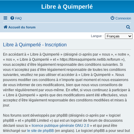
Libre à Quimperlé
FAQ
Connexion
R
Accueil du forum
e
Langue :
c
Libre à Quimperlé - Inscription
h
En accédant à « Libre à Quimperlé » (désigné ci-après par « nous », « notre »,
e
« nos », « Libre à Quimperlé » et « https://libreaquimperle.netlib.re/forum »),
r
vous acceptez d’être légalement responsable des conditions suivantes. Si
vous n’acceptez pas d’être légalement responsable de toutes les conditions
c
suivantes, veuillez ne pas utiliser et accéder à « Libre à Quimperlé ». Nous
h
pouvons modifier ces conditions à n’importe quel moment et nous essaierons
e
de vous informer de ces modifications, bien que nous vous conseillons de
vérifier régulièrement par vous-même. En effet, si vous continuez à participer à
r
« Libre à Quimperlé » après que des modifications aient été effectuées, vous
acceptez d’être légalement responsable des conditions modifiées et mises à
jour.
Nos forums sont développés par phpBB (désignés ci-après par « logiciel
phpBB » et « phpBB Limited ») qui est un logiciel de forum de discussions
déclaré sous la «
licence publique générale GNU 2.0
» et qui peut être
téléchargé sur
le site de phpBB
(en anglais). Le logiciel phpBB a pour seul but