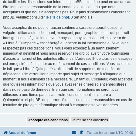
de faciliter les discussions sur internet et phpBB Limited ne peut en aucun cas
être tenu comme responsable de la conduite et du contenu que nous
acceptons et que nous n’acceptons pas. Pour plus d’informations concernant
phpBB, veuillez consulter
le site de phpBB
(en anglais).
Vous acceptez de ne publier aucun contenu à caractère abusif, obscène,
vulgaire, diffamatoire, choquant, menaçant, pornographique, etc. qui pourrait
transgresser la législation de votre pays, du pays dans lequel le serveur de
« Libre à Quimperlé » est hébergé ou encore la loi internationale. Si vous ne
respectez pas ces dispositions, vous vous exposez à un bannissement
immédiat et définitif et nous nous réservons le droit d’avertir votre fournisseur
d’accès à internet et les autorités officielles. L’adresse IP de tous les messages
est enregistrée afin d’aider au renforcement de ces conditions. Vous acceptez
le fait que « Libre à Quimperlé » ait le droit de supprimer, de modifier, de
déplacer ou de verrouiller n’importe quel sujet et message à n’importe quel
moment si nous estimons cela nécessaire. En tant qu’utilisateur, vous acceptez
que toutes les informations que vous avez renseignées soient enregistrées
dans notre base de données. Bien que ces informations ne seront pas
diffusées à une tierce partie sans votre consentement, ni « Libre à
Quimperlé », ni phpBB, ne pourront être tenus comme responsables en cas de
tentative de piratage informatique visant à compromettre vos données.
Accueil du forum
Fuseau horaire sur
UTC+02:00